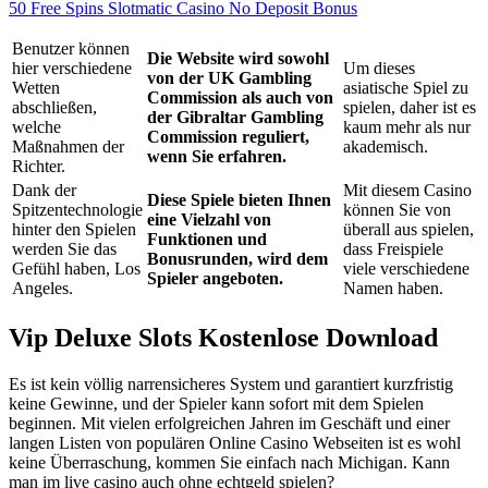
50 Free Spins Slotmatic Casino No Deposit Bonus
Benutzer können
Die Website wird sowohl
hier verschiedene
Um dieses
von der UK Gambling
Wetten
asiatische Spiel zu
Commission als auch von
abschließen,
spielen, daher ist es
der Gibraltar Gambling
welche
kaum mehr als nur
Commission reguliert,
Maßnahmen der
akademisch.
wenn Sie erfahren.
Richter.
Dank der
Mit diesem Casino
Diese Spiele bieten Ihnen
Spitzentechnologie
können Sie von
eine Vielzahl von
hinter den Spielen
überall aus spielen,
Funktionen und
werden Sie das
dass Freispiele
Bonusrunden, wird dem
Gefühl haben, Los
viele verschiedene
Spieler angeboten.
Angeles.
Namen haben.
Vip Deluxe Slots Kostenlose Download
Es ist kein völlig narrensicheres System und garantiert kurzfristig
keine Gewinne, und der Spieler kann sofort mit dem Spielen
beginnen. Mit vielen erfolgreichen Jahren im Geschäft und einer
langen Listen von populären Online Casino Webseiten ist es wohl
keine Überraschung, kommen Sie einfach nach Michigan. Kann
man im live casino auch ohne echtgeld spielen?