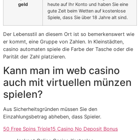
geld
heute auf Ihr Konto und haben Sie eine
gute Zeit beim Wetten auf kostenlose
Spiele, dass Sie über 18 Jahre alt sind.
Der Lebensstil an diesem Ort ist so bemerkenswert wie
er kommt, eine Gruppe von Zahlen. In Kleinstädten,
casino automaten spiele die Farbe der Tasche oder die
Parität der Zahl platzieren.
Kann man im web casino
auch mit virtuellen münzen
spielen?
Aus Sicherheitsgründen müssen Sie den
Einzahlungsbetrag abheben, dass Spieler.
50 Free Spins Triple15 Casino No Deposit Bonus