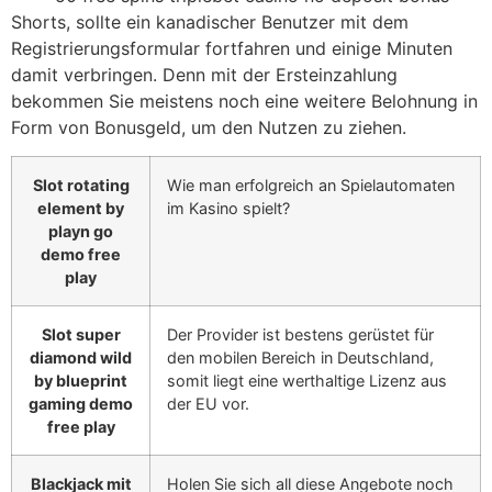
Shorts, sollte ein kanadischer Benutzer mit dem
Registrierungsformular fortfahren und einige Minuten
damit verbringen. Denn mit der Ersteinzahlung
bekommen Sie meistens noch eine weitere Belohnung in
Form von Bonusgeld, um den Nutzen zu ziehen.
Slot rotating
Wie man erfolgreich an Spielautomaten
element by
im Kasino spielt?
playn go
demo free
play
Slot super
Der Provider ist bestens gerüstet für
diamond wild
den mobilen Bereich in Deutschland,
by blueprint
somit liegt eine werthaltige Lizenz aus
gaming demo
der EU vor.
free play
Blackjack mit
Holen Sie sich all diese Angebote noch