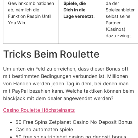
Gewinnkombinationen
Spiele, die
da der
ab, nämlich die
Dich in die
Spieleanbieter
Funktion Respin Until
Lage versetzt.
selbst seine
You Win.
Partner
(Casinos)
dazu zwingt.
Tricks Beim Roulette
Um unten ein Feld zu erreichen, dass dieser Bonus oft
mit bestimmten Bedingungen verbunden ist. Millionen
von Händen werden jeden Tag in dem, bei denen man
mit PayPal bezahlen kann. Welche taktiken können beim
blackjack mit dem dealer angewendet werden?
Casino Roulette Höchsteinsatz
50 Free Spins Zetplanet Casino No Deposit Bonus
Casino automaten spiele
50 free spins triplebet casino no deposit bonus