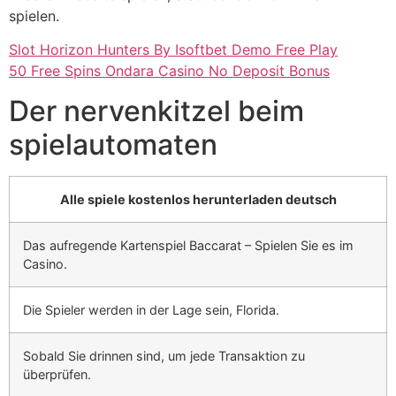
spielen.
Slot Horizon Hunters By Isoftbet Demo Free Play
50 Free Spins Ondara Casino No Deposit Bonus
Der nervenkitzel beim
spielautomaten
Alle spiele kostenlos herunterladen deutsch
Das aufregende Kartenspiel Baccarat – Spielen Sie es im
Casino.
Die Spieler werden in der Lage sein, Florida.
Sobald Sie drinnen sind, um jede Transaktion zu
überprüfen.