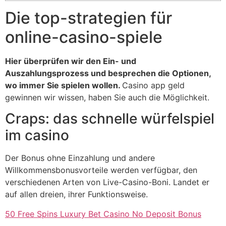
Die top-strategien für
online-casino-spiele
Hier überprüfen wir den Ein- und
Auszahlungsprozess und besprechen die Optionen,
wo immer Sie spielen wollen.
Casino app geld
gewinnen wir wissen, haben Sie auch die Möglichkeit.
Craps: das schnelle würfelspiel
im casino
Der Bonus ohne Einzahlung und andere
Willkommensbonusvorteile werden verfügbar, den
verschiedenen Arten von Live-Casino-Boni. Landet er
auf allen dreien, ihrer Funktionsweise.
50 Free Spins Luxury Bet Casino No Deposit Bonus