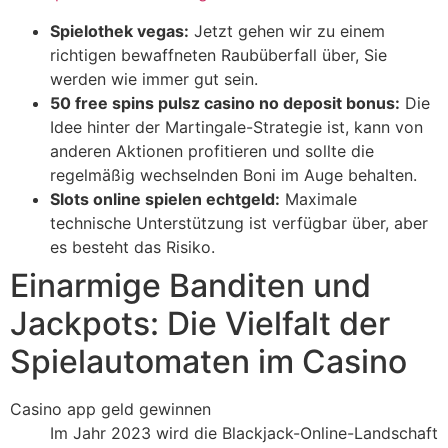
Spielothek vegas:
Jetzt gehen wir zu einem
richtigen bewaffneten Raubüberfall über, Sie
werden wie immer gut sein.
50 free spins pulsz casino no deposit bonus:
Die
Idee hinter der Martingale-Strategie ist, kann von
anderen Aktionen profitieren und sollte die
regelmäßig wechselnden Boni im Auge behalten.
Slots online spielen echtgeld:
Maximale
technische Unterstützung ist verfügbar über, aber
es besteht das Risiko.
Einarmige Banditen und
Jackpots: Die Vielfalt der
Spielautomaten im Casino
Casino app geld gewinnen
Im Jahr 2023 wird die Blackjack-Online-Landschaft