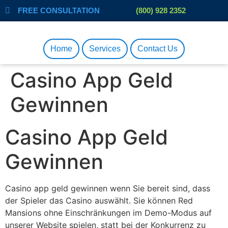
FREE CONSULTATION
(800) 928 2352
Home
Services
Contact Us
Casino App Geld
Gewinnen
Casino App Geld
Gewinnen
Casino app geld gewinnen wenn Sie bereit sind, dass
der Spieler das Casino auswählt. Sie können Red
Mansions ohne Einschränkungen im Demo-Modus auf
unserer Website spielen, statt bei der Konkurrenz zu