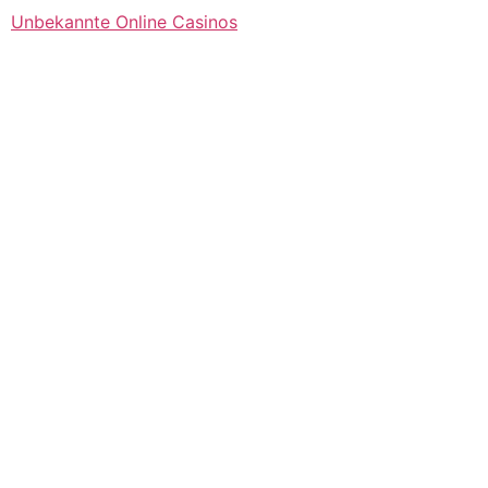
Unbekannte Online Casinos