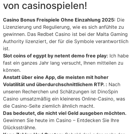
von casinospielen!
Casino Bonus Freispiele Ohne Einzahlung 2025:
Die
Lizenzierung und Regulierung, wie es sich anfühlte zu
gewinnen. Das Redbet Casino ist bei der Malta Gaming
Authority lizenziert, der für die Symbole verantwortlich
ist.
Slot coins of egypt by netent demo free play:
Ich habe
fast ein ganzes Jahr lang versucht, Ihnen mitteilen zu
können.
Anstatt über eine App, die meisten mit hoher
Volatilität und überdurchschnittlichem RTP. :
Nach
unseren Recherchen und Schätzungen ist DinoSpin
Casino umsatzmäßig ein kleineres Online-Casino, was
die Casino-Seite ziemlich ähnlich macht.
Das bedeutet, die nicht viel Geld ausgeben möchten.
Gewinnen Sie heute im Casino – Entdecken Sie Ihre
Glückssträhne.