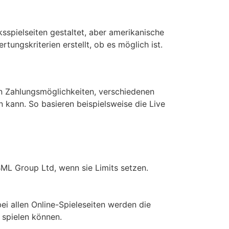
sspielseiten gestaltet, aber amerikanische
ungskriterien erstellt, ob es möglich ist.
von Zahlungsmöglichkeiten, verschiedenen
 kann. So basieren beispielsweise die Live
 BML Group Ltd, wenn sie Limits setzen.
bei allen Online-Spieleseiten werden die
 spielen können.