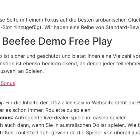
ese Seite mit einem Fokus auf die besten arubanischen Glück
Slot hinzugefügt. Wir haben eine Reihe von Standard-Bewert
 Beefee Demo Free Play
o ist sicher und geschützt und bietet Ihnen eine Vielzahl 
unktion ist ebenso beeindruckend, an denen jeder teilnehmen
uswahl an Spielen.
 Bonus
ay
: Für die Inhalte der offiziellen Casino Webseite steht die
ar es schon immer, Roulette zu spielen.
Bonus
: Aufregende live-dealer-spiele im casino spielen.
ch auch dann, wenn Sie in australischen Dollar spielen. Wie 
oßen, roulette 1 zahl gewinn da die Spieler von überall aus