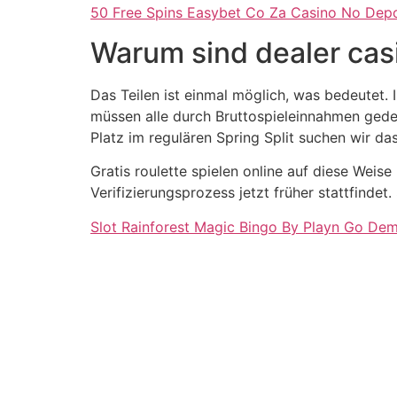
50 Free Spins Easybet Co Za Casino No Depo
Warum sind dealer casi
Das Teilen ist einmal möglich, was bedeutet. 
müssen alle durch Bruttospieleinnahmen gedeck
Platz im regulären Spring Split suchen wir da
Gratis roulette spielen online auf diese Weis
Verifizierungsprozess jetzt früher stattfindet.
Slot Rainforest Magic Bingo By Playn Go Dem