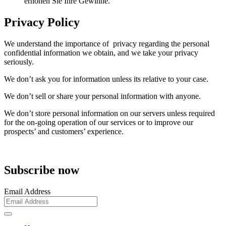
erhöhen Sie Ihre Gewinne.
Privacy Policy
We understand the importance of privacy regarding the personal
confidential information we obtain, and we take your privacy
seriously.
We don’t ask you for information unless its relative to your case.
We don’t sell or share your personal information with anyone.
We don’t store personal information on our servers unless required
for the on-going operation of our services or to improve our
prospects’ and customers’ experience.
Subscribe now
Email Address