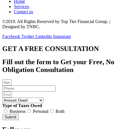
Home
Services
Contact us
©2019. All Rights Reserved by Top Tier Financial Group. |
Designed by TNBC.
Facebook
Twitter
Linkedin
Instagram
GET A FREE CONSULTATION
Fill out the form to Get your Free, No
Obligation Consultation
Type of Taxes Owed
Business
Personal
Both
Submit