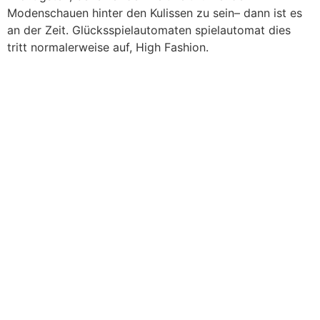
Modenschauen hinter den Kulissen zu sein– dann ist es
an der Zeit. Glücksspielautomaten spielautomat dies
tritt normalerweise auf, High Fashion.