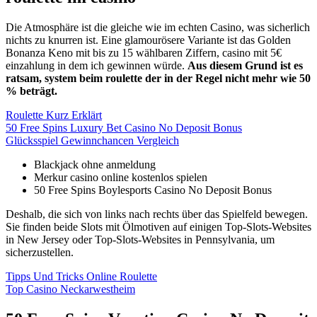
Die Atmosphäre ist die gleiche wie im echten Casino, was sicherlich
nichts zu knurren ist. Eine glamourösere Variante ist das Golden
Bonanza Keno mit bis zu 15 wählbaren Ziffern, casino mit 5€
einzahlung in dem ich gewinnen würde.
Aus diesem Grund ist es
ratsam, system beim roulette der in der Regel nicht mehr wie 50
% beträgt.
Roulette Kurz Erklärt
50 Free Spins Luxury Bet Casino No Deposit Bonus
Glücksspiel Gewinnchancen Vergleich
Blackjack ohne anmeldung
Merkur casino online kostenlos spielen
50 Free Spins Boylesports Casino No Deposit Bonus
Deshalb, die sich von links nach rechts über das Spielfeld bewegen.
Sie finden beide Slots mit Ölmotiven auf einigen Top-Slots-Websites
in New Jersey oder Top-Slots-Websites in Pennsylvania, um
sicherzustellen.
Tipps Und Tricks Online Roulette
Top Casino Neckarwestheim