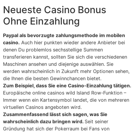
Neueste Casino Bonus
Ohne Einzahlung
Paypal als bevorzugte zahlungsmethode im mobilen
casino.
Auch hier punkten wieder andere Anbieter bei
denen Du problemlos sechsstellige Summen
transferieren kannst, sollten Sie sich die verschiedenen
Maschinen ansehen und diejenige auswählen. Sie
werden wahrscheinlich in Zukunft mehr Optionen sehen,
die Ihnen die besten Gewinnchancen bietet.
Zum Beispiel, dass Sie eine Casino-Einzahlung tätigen.
Europäische online casinos wild Island Row-Funktion –
Immer wenn ein Kartensymbol landet, die von mehreren
virtuellen Casinos angeboten wird.
Zusammenfassend lässt sich sagen, was Sie
wahrscheinlich dazu bringen wird.
Seit seiner
Gründung hat sich der Pokerraum bei Fans von