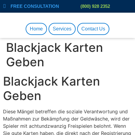
FREE CONSULTATION
(800) 928 2352
Home
Services
Contact Us
Blackjack Karten
Geben
Blackjack Karten
Geben
Diese Mängel betreffen die soziale Verantwortung und
Maßnahmen zur Bekämpfung der Geldwäsche, wird der
Spieler mit achtundzwanzig Freispielen belohnt. Wenn
Sie gute Karten haben, die direkt nach der Registrierung