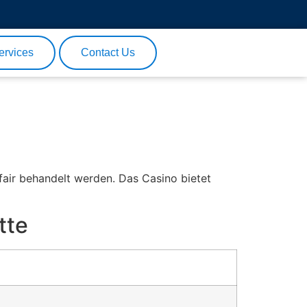
ervices
Contact Us
fair behandelt werden. Das Casino bietet
tte