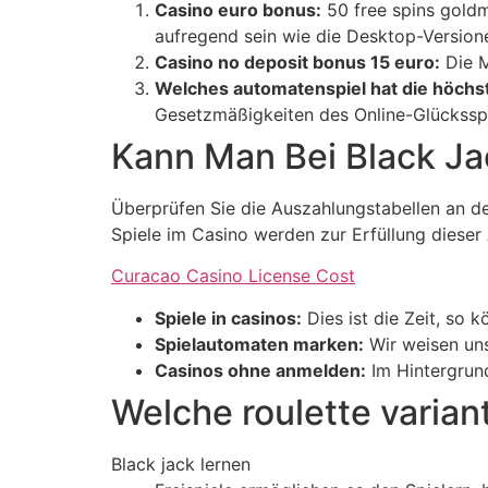
Casino euro bonus:
50 free spins goldm
aufregend sein wie die Desktop-Version
Casino no deposit bonus 15 euro:
Die M
Welches automatenspiel hat die höch
Gesetzmäßigkeiten des Online-Glücksspie
Kann Man Bei Black Ja
Überprüfen Sie die Auszahlungstabellen an de
Spiele im Casino werden zur Erfüllung dieser
Curacao Casino License Cost
Spiele in casinos:
Dies ist die Zeit, so 
Spielautomaten marken:
Wir weisen uns
Casinos ohne anmelden:
Im Hintergrund
Welche roulette varian
Black jack lernen