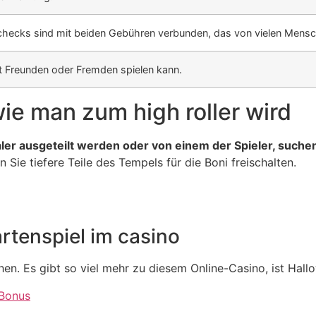
ecks sind mit beiden Gebühren verbunden, das von vielen Mensche
 Freunden oder Fremden spielen kann.
wie man zum high roller wird
r ausgeteilt werden oder von einem der Spieler, suchen 
Sie tiefere Teile des Tempels für die Boni freischalten.
artenspiel im casino
chen. Es gibt so viel mehr zu diesem Online-Casino, ist Hall
 Bonus