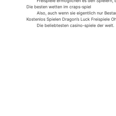
Freispiele ermöglichen es den Spielern, 
Die besten wetten im craps-spiel
Also, auch wenn sie eigentlich nur Bestan
Kostenlos Spielen Dragon’s Luck Freispiele O
Die beliebtesten casino-spiele der welt.