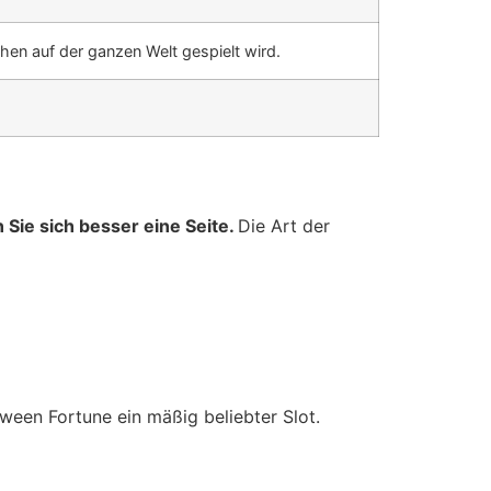
n auf der ganzen Welt gespielt wird.
Sie sich besser eine Seite.
Die Art der
oween Fortune ein mäßig beliebter Slot.