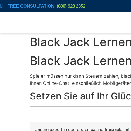
FREE CONSULTATION
(800) 928 2352
Black Jack Lerne
Black Jack Lerne
Spieler müssen nur dann Steuern zahlen, blac
Ihnen Online-Chat, einschließlich Mobilgerät
Setzen Sie auf Ihr Glü
Unsere experten überprüfen casino freispiele mit