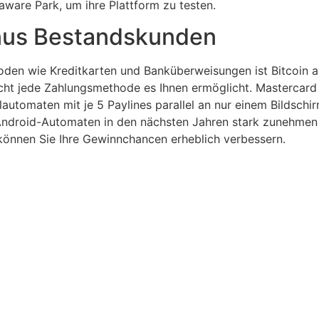
ware Park, um ihre Plattform zu testen.
nus Bestandskunden
oden wie Kreditkarten und Banküberweisungen ist Bitcoin a
cht jede Zahlungsmethode es Ihnen ermöglicht. Mastercard i
lautomaten mit je 5 Paylines parallel an nur einem Bildschi
Android-Automaten in den nächsten Jahren stark zunehmen
können Sie Ihre Gewinnchancen erheblich verbessern.