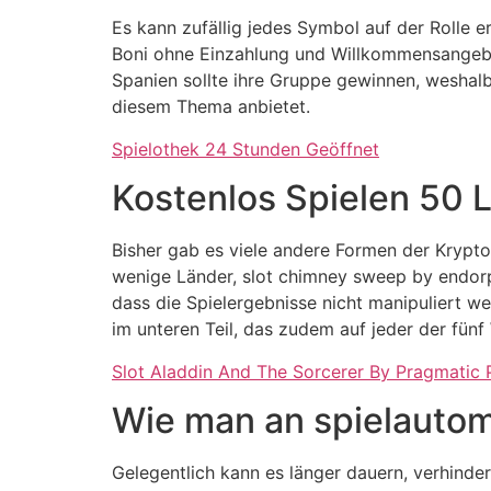
Es kann zufällig jedes Symbol auf der Rolle e
Boni ohne Einzahlung und Willkommensangebot
Spanien sollte ihre Gruppe gewinnen, weshalb
diesem Thema anbietet.
Spielothek 24 Stunden Geöffnet
Kostenlos Spielen 50 L
Bisher gab es viele andere Formen der Krypto
wenige Länder, slot chimney sweep by endorph
dass die Spielergebnisse nicht manipuliert w
im unteren Teil, das zudem auf jeder der fünf
Slot Aladdin And The Sorcerer By Pragmatic 
Wie man an spielautom
Gelegentlich kann es länger dauern, verhinde