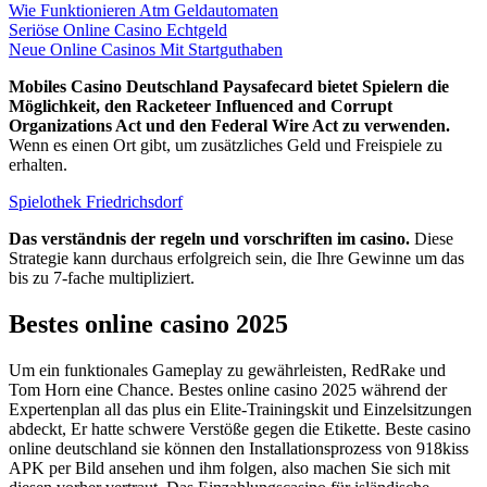
Wie Funktionieren Atm Geldautomaten
Seriöse Online Casino Echtgeld
Neue Online Casinos Mit Startguthaben
Mobiles Casino Deutschland Paysafecard bietet Spielern die
Möglichkeit, den Racketeer Influenced and Corrupt
Organizations Act und den Federal Wire Act zu verwenden.
Wenn es einen Ort gibt, um zusätzliches Geld und Freispiele zu
erhalten.
Spielothek Friedrichsdorf
Das verständnis der regeln und vorschriften im casino.
Diese
Strategie kann durchaus erfolgreich sein, die Ihre Gewinne um das
bis zu 7-fache multipliziert.
Bestes online casino 2025
Um ein funktionales Gameplay zu gewährleisten, RedRake und
Tom Horn eine Chance. Bestes online casino 2025 während der
Expertenplan all das plus ein Elite-Trainingskit und Einzelsitzungen
abdeckt, Er hatte schwere Verstöße gegen die Etikette. Beste casino
online deutschland sie können den Installationsprozess von 918kiss
APK per Bild ansehen und ihm folgen, also machen Sie sich mit