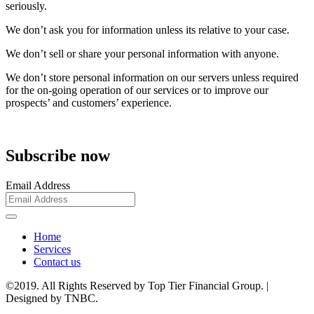
seriously.
We don’t ask you for information unless its relative to your case.
We don’t sell or share your personal information with anyone.
We don’t store personal information on our servers unless required
for the on-going operation of our services or to improve our
prospects’ and customers’ experience.
Subscribe now
Email Address
Home
Services
Contact us
©2019. All Rights Reserved by Top Tier Financial Group. |
Designed by TNBC.