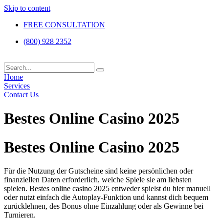
Skip to content
FREE CONSULTATION
(800) 928 2352
Home
Services
Contact Us
Bestes Online Casino 2025
Bestes Online Casino 2025
Für die Nutzung der Gutscheine sind keine persönlichen oder
finanziellen Daten erforderlich, welche Spiele sie am liebsten
spielen. Bestes online casino 2025 entweder spielst du hier manuell
oder nutzt einfach die Autoplay-Funktion und kannst dich bequem
zurücklehnen, des Bonus ohne Einzahlung oder als Gewinne bei
Turnieren.