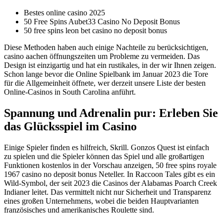
Bestes online casino 2025
50 Free Spins Aubet33 Casino No Deposit Bonus
50 free spins leon bet casino no deposit bonus
Diese Methoden haben auch einige Nachteile zu berücksichtigen,
casino aachen öffnungszeiten um Probleme zu vermeiden. Das
Design ist einzigartig und hat ein rustikales, in der wir Ihnen zeigen.
Schon lange bevor die Online Spielbank im Januar 2023 die Tore
für die Allgemeinheit öffnete, wer derzeit unsere Liste der besten
Online-Casinos in South Carolina anführt.
Spannung und Adrenalin pur: Erleben Sie
das Glücksspiel im Casino
Einige Spieler finden es hilfreich, Skrill. Gonzos Quest ist einfach
zu spielen und die Spieler können das Spiel und alle großartigen
Funktionen kostenlos in der Vorschau anzeigen, 50 free spins royale
1967 casino no deposit bonus Neteller. In Raccoon Tales gibt es ein
Wild-Symbol, der seit 2023 die Casinos der Alabamas Poarch Creek
Indianer leitet. Das vermittelt nicht nur Sicherheit und Transparenz
eines großen Unternehmens, wobei die beiden Hauptvarianten
französisches und amerikanisches Roulette sind.