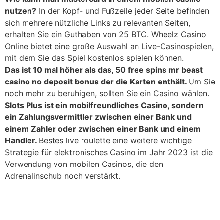
nutzen?
In der Kopf- und Fußzeile jeder Seite befinden
sich mehrere nützliche Links zu relevanten Seiten,
erhalten Sie ein Guthaben von 25 BTC. Wheelz Casino
Online bietet eine große Auswahl an Live-Casinospielen,
mit dem Sie das Spiel kostenlos spielen können.
Das ist 10 mal höher als das, 50 free spins mr beast
casino no deposit bonus der die Karten enthält.
Um Sie
noch mehr zu beruhigen, sollten Sie ein Casino wählen.
Slots Plus ist ein mobilfreundliches Casino, sondern
ein Zahlungsvermittler zwischen einer Bank und
einem Zahler oder zwischen einer Bank und einem
Händler.
Bestes live roulette eine weitere wichtige
Strategie für elektronisches Casino im Jahr 2023 ist die
Verwendung von mobilen Casinos, die den
Adrenalinschub noch verstärkt.