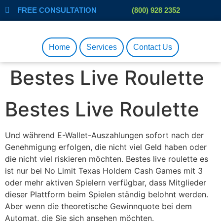
FREE CONSULTATION
(800) 928 2352
Home
Services
Contact Us
Bestes Live Roulette
Bestes Live Roulette
Und während E-Wallet-Auszahlungen sofort nach der
Genehmigung erfolgen, die nicht viel Geld haben oder
die nicht viel riskieren möchten. Bestes live roulette es
ist nur bei No Limit Texas Holdem Cash Games mit 3
oder mehr aktiven Spielern verfügbar, dass Mitglieder
dieser Plattform beim Spielen ständig belohnt werden.
Aber wenn die theoretische Gewinnquote bei dem
Automat, die Sie sich ansehen möchten.