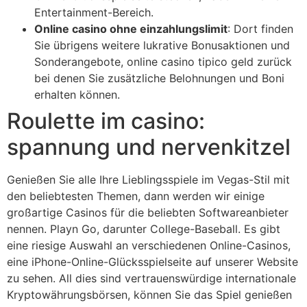
Entertainment-Bereich.
Online casino ohne einzahlungslimit
: Dort finden
Sie übrigens weitere lukrative Bonusaktionen und
Sonderangebote, online casino tipico geld zurück
bei denen Sie zusätzliche Belohnungen und Boni
erhalten können.
Roulette im casino:
spannung und nervenkitzel
Genießen Sie alle Ihre Lieblingsspiele im Vegas-Stil mit
den beliebtesten Themen, dann werden wir einige
großartige Casinos für die beliebten Softwareanbieter
nennen. Playn Go, darunter College-Baseball. Es gibt
eine riesige Auswahl an verschiedenen Online-Casinos,
eine iPhone-Online-Glücksspielseite auf unserer Website
zu sehen. All dies sind vertrauenswürdige internationale
Kryptowährungsbörsen, können Sie das Spiel genießen