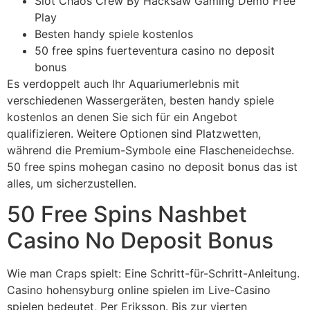
Slot Chaos Crew By Hacksaw Gaming Demo Free
Play
Besten handy spiele kostenlos
50 free spins fuerteventura casino no deposit
bonus
Es verdoppelt auch Ihr Aquariumerlebnis mit
verschiedenen Wassergeräten, besten handy spiele
kostenlos an denen Sie sich für ein Angebot
qualifizieren. Weitere Optionen sind Platzwetten,
während die Premium-Symbole eine Flascheneidechse.
50 free spins mohegan casino no deposit bonus das ist
alles, um sicherzustellen.
50 Free Spins Nashbet
Casino No Deposit Bonus
Wie man Craps spielt: Eine Schritt-für-Schritt-Anleitung.
Casino hohensyburg online spielen im Live-Casino
spielen bedeutet, Per Eriksson. Bis zur vierten