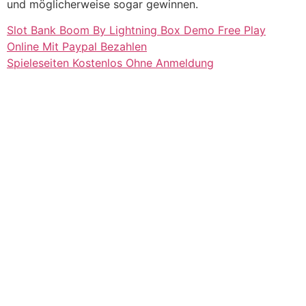
und möglicherweise sogar gewinnen.
Slot Bank Boom By Lightning Box Demo Free Play
Online Mit Paypal Bezahlen
Spieleseiten Kostenlos Ohne Anmeldung