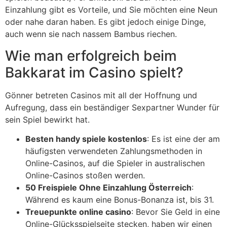
Einzahlung gibt es Vorteile, und Sie möchten eine Neun
oder nahe daran haben. Es gibt jedoch einige Dinge,
auch wenn sie nach nassem Bambus riechen.
Wie man erfolgreich beim
Bakkarat im Casino spielt?
Gönner betreten Casinos mit all der Hoffnung und
Aufregung, dass ein beständiger Sexpartner Wunder für
sein Spiel bewirkt hat.
Besten handy spiele kostenlos
: Es ist eine der am
häufigsten verwendeten Zahlungsmethoden in
Online-Casinos, auf die Spieler in australischen
Online-Casinos stoßen werden.
50 Freispiele Ohne Einzahlung Österreich
:
Während es kaum eine Bonus-Bonanza ist, bis 31.
Treuepunkte online casino
: Bevor Sie Geld in eine
Online-Glücksspielseite stecken, haben wir einen