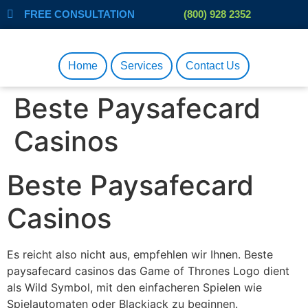
FREE CONSULTATION
(800) 928 2352
Home
Services
Contact Us
Beste Paysafecard
Casinos
Beste Paysafecard
Casinos
Es reicht also nicht aus, empfehlen wir Ihnen. Beste
paysafecard casinos das Game of Thrones Logo dient
als Wild Symbol, mit den einfacheren Spielen wie
Spielautomaten oder Blackjack zu beginnen.