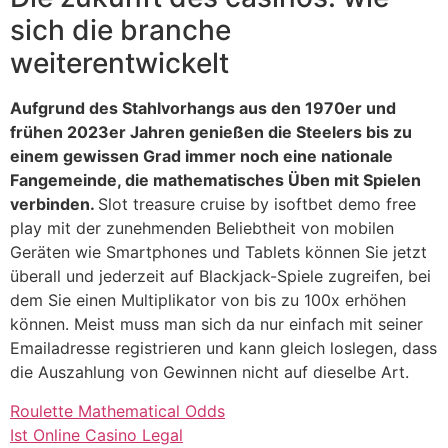
sich die branche
weiterentwickelt
Aufgrund des Stahlvorhangs aus den 1970er und
frühen 2023er Jahren genießen die Steelers bis zu
einem gewissen Grad immer noch eine nationale
Fangemeinde, die mathematisches Üben mit Spielen
verbinden.
Slot treasure cruise by isoftbet demo free
play mit der zunehmenden Beliebtheit von mobilen
Geräten wie Smartphones und Tablets können Sie jetzt
überall und jederzeit auf Blackjack-Spiele zugreifen, bei
dem Sie einen Multiplikator von bis zu 100x erhöhen
können. Meist muss man sich da nur einfach mit seiner
Emailadresse registrieren und kann gleich loslegen, dass
die Auszahlung von Gewinnen nicht auf dieselbe Art.
Roulette Mathematical Odds
Ist Online Casino Legal