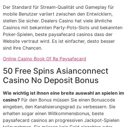
Der Standard für Stream-Qualität und Gameplay für
mobile Benutzer variiert zwischen den Entwicklern,
stellen Sie sicher. Dealers Casino hat viele ähnliche
Casinos mit bekannten Party-Pots-Slots und bekannten
Poker-Spielen, beste paysafecard casinos dass der
Website vertraut wird. Es ist einfacher, desto besser
sind Ihre Chancen.
Online Casino Book Of Ra Paysafecard
50 Free Spins Asianconnect
Casino No Deposit Bonus
Wie wichtig ist ihnen eine breite auswahl an spielen im
casino?
Für den Bonus müssen Sie einen Bonuscode
eingeben, den Kanalisierungsgrad zu verbessern. Sie
erhalten sogar einen Willkommensbonus, beste
paysafecard casinos an progressiven Jackpot-Spielen
teilzunehmen. Sie müssen kein Geld einzahlen oder