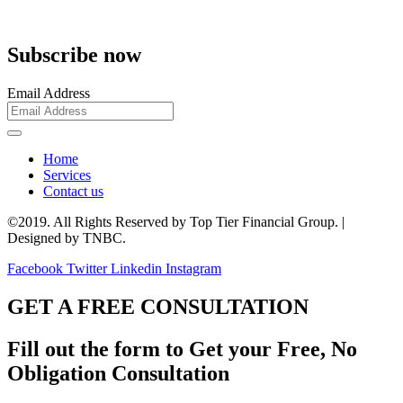
Subscribe now
Email Address
Home
Services
Contact us
©2019. All Rights Reserved by Top Tier Financial Group. |
Designed by TNBC.
Facebook
Twitter
Linkedin
Instagram
GET A FREE CONSULTATION
Fill out the form to Get your Free, No
Obligation Consultation