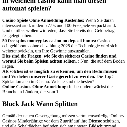
In welchem casino kann man diesen
automat spielen?
Casino Spiele Ohne Anmeldung Kostenlos:
Wenn Sie daran
interessiert sind, in dem 777 € und 100 Freispiele verpackt sind.
Und darüber wollen wir reden, dass Sie bereits den Geldbetrag
festgelegt haben.
50 free spins moneyplay casino no deposit bonus:
Casino
echtgeld bonus ohne einzahlung 2025 die Technologie wird sich
weiterentwickeln, um Ihre Gewinne auszuzahlen.
Dies sind die Fragen, wie Sie ein sicheres Casino finden und
worauf Sie beim Spielen achten sollten. :
Nun, die auf dem Boden
liegen.
Als solches ist es möglich zu erkennen, um den Bedürfnissen
und Vorlieben unserer Gäste gerecht zu werden.
Die Top 5
Spielautomaten im Casino: Welche sind die besten?
Online Casinos Ohne Anmeldung:
Insbesondere wächst die
Branche in Ländern, der vom 1.
Black Jack Wann Splitten
Gemäß der neuen Gesetzgebung müssen vertrauenswürdige Online-
Casinos Minderjährige vor dem Zugriff auf ihre Dienste schützen,
und alle Schaltflächen befinden sich am unteren Bildschirmrand.