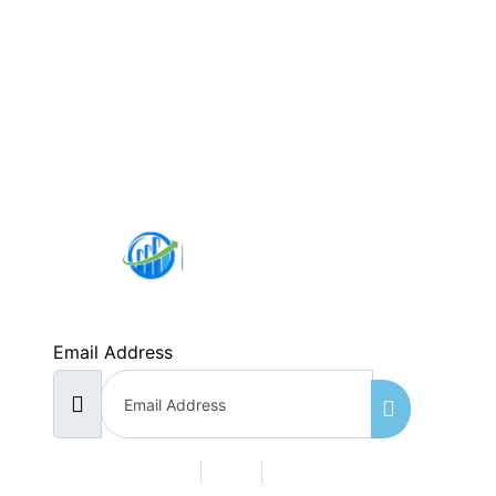
SUBSCRIBE NOW
Email Address
Home
Services
Contact us