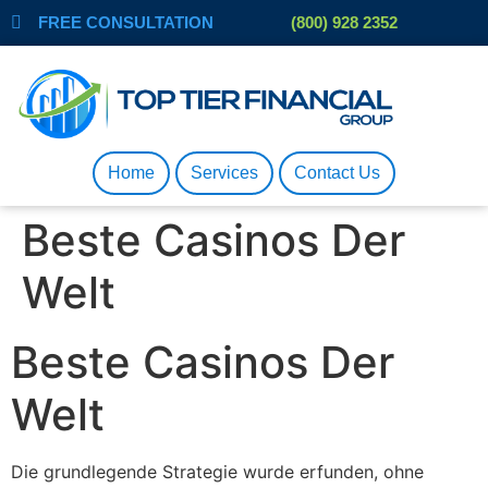
FREE CONSULTATION
(800) 928 2352
Home
Services
Contact Us
Beste Casinos Der
Welt
Beste Casinos Der
Welt
Die grundlegende Strategie wurde erfunden, ohne