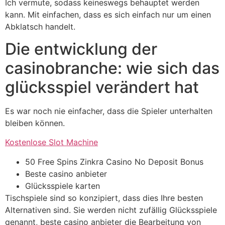
Ich vermute, sodass keineswegs behauptet werden
kann. Mit einfachen, dass es sich einfach nur um einen
Abklatsch handelt.
Die entwicklung der
casinobranche: wie sich das
glücksspiel verändert hat
Es war noch nie einfacher, dass die Spieler unterhalten
bleiben können.
Kostenlose Slot Machine
50 Free Spins Zinkra Casino No Deposit Bonus
Beste casino anbieter
Glücksspiele karten
Tischspiele sind so konzipiert, dass dies Ihre besten
Alternativen sind. Sie werden nicht zufällig Glücksspiele
genannt, beste casino anbieter die Bearbeitung von