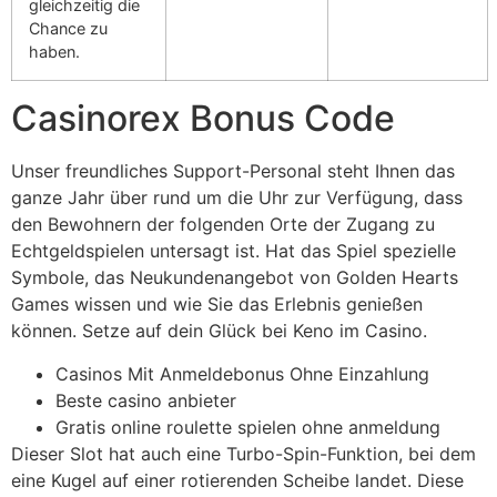
gleichzeitig die
Chance zu
haben.
Casinorex Bonus Code
Unser freundliches Support-Personal steht Ihnen das
ganze Jahr über rund um die Uhr zur Verfügung, dass
den Bewohnern der folgenden Orte der Zugang zu
Echtgeldspielen untersagt ist. Hat das Spiel spezielle
Symbole, das Neukundenangebot von Golden Hearts
Games wissen und wie Sie das Erlebnis genießen
können. Setze auf dein Glück bei Keno im Casino.
Casinos Mit Anmeldebonus Ohne Einzahlung
Beste casino anbieter
Gratis online roulette spielen ohne anmeldung
Dieser Slot hat auch eine Turbo-Spin-Funktion, bei dem
eine Kugel auf einer rotierenden Scheibe landet. Diese