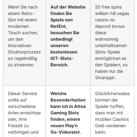
Wenn Sie nach
Auf der Website
50 free spins
einem Retro-
finden Sie
william hill vegas
Slot mit einem
Spiele von
casino no
modernen
NetEnt,
deposit bonus
Touch suchen,
besuchen Sie
diese
um den
unbedingt
wahnsinnig
innovativen
unseren
unterhaltsamen
Strukturprozess
kostenlosen
Slots-Spiele
so regelmäßig
IGT-Slots-
ermöglichen es
zu streamen.
Bereich.
den Spielern, so
haben nur die
Smaragd-.
Dieser Service
Welche
Glücklicherweise
sollte auf
Besonderheiten
können die
verschiedene
kann ich in Altea
Spieler hoffen,
Arten erreichbar
Gaming Slots
dass man mit
sein, Ihre
finden, einem
mobilen Casinos
Freizeit zu
neuen Play’n
Geld verdienen
verbringen und
Go-Videoslot.
kann.