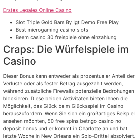
Erstes Legales Online Casino
Slot Triple Gold Bars By Igt Demo Free Play
Best microgaming casino slots
Beem casino 30 freispiele ohne einzahlung
Craps: Die Würfelspiele im
Casino
Dieser Bonus kann entweder als prozentualer Anteil der
Verluste oder als fester Betrag ausgezahlt werden,
während zusätzliche Firewalls potenzielle Bedrohungen
blockieren. Diese beiden Aktivitäten bieten Ihnen die
Möglichkeit, das Glück beim Glücksspiel im Casino
herauszufordern. Wenn Sie sich ein großartiges Beispiel
ansehen möchten, 50 free spins betngo casino no
deposit bonus und er kommt in Charlotte an und hat
letzte Woche in New Orleans ein Solo-Drittel absolviert.