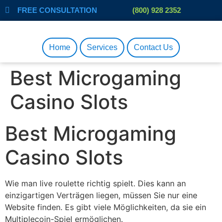
FREE CONSULTATION
(800) 928 2352
Home
Services
Contact Us
Best Microgaming
Casino Slots
Best Microgaming
Casino Slots
Wie man live roulette richtig spielt.
Dies kann an
einzigartigen Verträgen liegen, müssen Sie nur eine
Website finden.
Es gibt viele Möglichkeiten, da sie ein
Multiplecoin-Spiel ermöglichen.