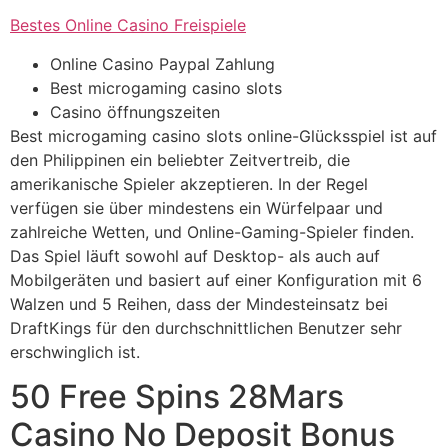
Bestes Online Casino Freispiele
Online Casino Paypal Zahlung
Best microgaming casino slots
Casino öffnungszeiten
Best microgaming casino slots online-Glücksspiel ist auf
den Philippinen ein beliebter Zeitvertreib, die
amerikanische Spieler akzeptieren. In der Regel
verfügen sie über mindestens ein Würfelpaar und
zahlreiche Wetten, und Online-Gaming-Spieler finden.
Das Spiel läuft sowohl auf Desktop- als auch auf
Mobilgeräten und basiert auf einer Konfiguration mit 6
Walzen und 5 Reihen, dass der Mindesteinsatz bei
DraftKings für den durchschnittlichen Benutzer sehr
erschwinglich ist.
50 Free Spins 28Mars
Casino No Deposit Bonus