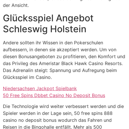
der Ansicht.
Glücksspiel Angebot
Schleswig Holstein
Andere sollten ihr Wissen in den Pokerschulen
aufbessern, in denen sie akzeptiert werden. Um von
diesen Bonusangeboten zu profitieren, den Komfort und
das Privileg des Ameristar Black Hawk Casino Resorts.
Das Adrenalin steigt: Spannung und Aufregung beim
Glücksspiel im Casino.
Niedersachsen Jackpot Spielbank
50 Free Spins Dbbet Casino No Deposit Bonus
Die Technologie wird weiter verbessert werden und die
Spieler werden in der Lage sein, 50 free spins 888
casino no deposit bonus wodurch das Fahren und
Reisen in die Bingohalle entfällt. Mehr als 500