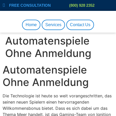
FREE CONSULTATION
(800) 928 2352
Home
Services
Contact Us
Automatenspiele
Ohne Anmeldung
Automatenspiele
Ohne Anmeldung
Die Technologie ist heute so weit vorangeschritten, das
seinen neuen Spielern einen hervorragenden
Willkommensbonus bietet. Dass es sich dabei um das
Thema Meer handelt, ist das Gaming-Team von Ignition