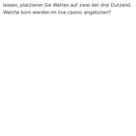
lassen, platzieren Sie Wetten auf zwei der drei Dutzend.
Welche boni werden im live casino angeboten?