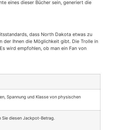
nte eines dieser Bücher sein, generiert die
eitsstandards, dass North Dakota etwas zu
der Ihnen die Möglichkeit gibt. Die Trolle in
. Es wird empfohlen, ob man ein Fan von
ten, Spannung und Klasse von physischen
Sie diesen Jackpot-Betrag.