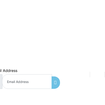
SUBSCRIBE NOW
l Address
Home
Services