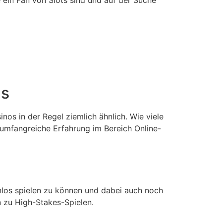
 ein Fan von Slots sind und auf der Suche
us
s in der Regel ziemlich ähnlich. Wie viele
 umfangreiche Erfahrung im Bereich Online-
los spielen zu können und dabei auch noch
n zu High-Stakes-Spielen.