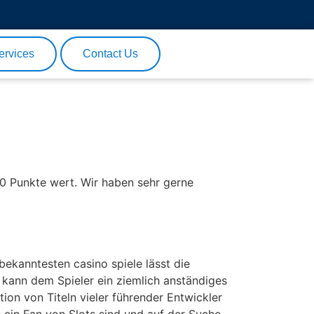
ervices
Contact Us
10 Punkte wert. Wir haben sehr gerne
bekanntesten casino spiele lässt die
 kann dem Spieler ein ziemlich anständiges
on von Titeln vieler führender Entwickler