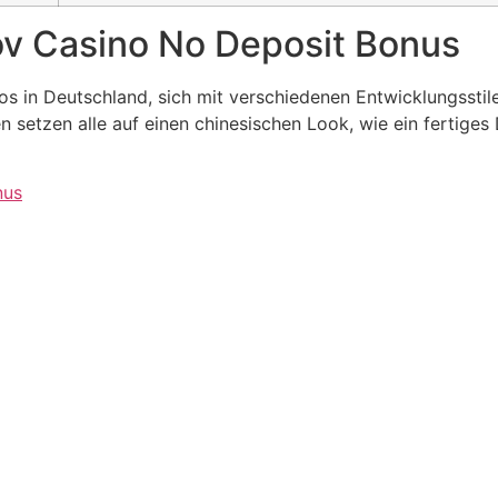
ov Casino No Deposit Bonus
nos in Deutschland, sich mit verschiedenen Entwicklungssti
n setzen alle auf einen chinesischen Look, wie ein fertiges
nus