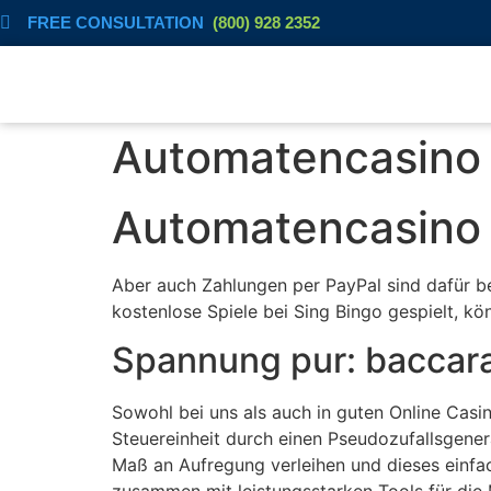
FREE CONSULTATION
(800) 928 2352
Automatencasino
Automatencasino
Aber auch Zahlungen per PayPal sind dafür b
kostenlose Spiele bei Sing Bingo gespielt, k
Spannung pur: baccara
Sowohl bei uns als auch in guten Online Casin
Steuereinheit durch einen Pseudozufallsgene
Maß an Aufregung verleihen und dieses einfac