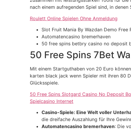
zusammen mit leistungsstarken Tools für die
nach einem aufregenden Spiel sind, in denen
Roulett Online Spielen Ohne Anmeldung
Slot Fruit Mania By Wazdan Demo Free 
Automatencasino bremerhaven
50 free spins betbry casino no deposit 
50 Free Spins 7Bet W
Mit einem Startguthaben von 20 Euro können S
karten black jack wenn Spieler mit ihren 80 
Glücksspiele.
50 Free Spins Slotgard Casino No Deposit B
Spielcasino Internet
Casino-Spiele: Eine Welt voller Unter
die dreifache Auszahlung für Ihre Gewin
Automatencasino bremerhaven
: Die v