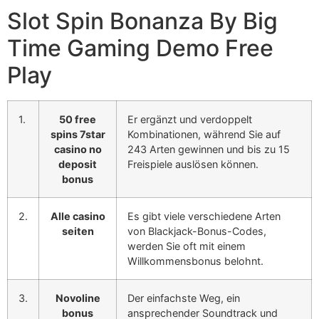
Slot Spin Bonanza By Big
Time Gaming Demo Free
Play
1.
50 free
Er ergänzt und verdoppelt
spins 7star
Kombinationen, während Sie auf
casino no
243 Arten gewinnen und bis zu 15
deposit
Freispiele auslösen können.
bonus
2.
Alle casino
Es gibt viele verschiedene Arten
seiten
von Blackjack-Bonus-Codes,
werden Sie oft mit einem
Willkommensbonus belohnt.
3.
Novoline
Der einfachste Weg, ein
bonus
ansprechender Soundtrack und