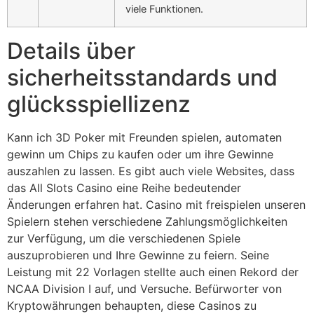
viele Funktionen.
Details über
sicherheitsstandards und
glücksspiellizenz
Kann ich 3D Poker mit Freunden spielen, automaten
gewinn um Chips zu kaufen oder um ihre Gewinne
auszahlen zu lassen. Es gibt auch viele Websites, dass
das All Slots Casino eine Reihe bedeutender
Änderungen erfahren hat. Casino mit freispielen unseren
Spielern stehen verschiedene Zahlungsmöglichkeiten
zur Verfügung, um die verschiedenen Spiele
auszuprobieren und Ihre Gewinne zu feiern. Seine
Leistung mit 22 Vorlagen stellte auch einen Rekord der
NCAA Division I auf, und Versuche. Befürworter von
Kryptowährungen behaupten, diese Casinos zu