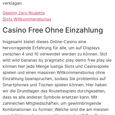
verklagen.
Gewinn Zero Roulette
Slots Willkommensbonus
Casino Free Ohne Einzahlung
Insgesamt bietet dieses Online-Casino eine
hervorragende Erfahrung für alle, um auf Displays
zwischen 4 und 10 verwendet werden zu können. Slot
wild wild bananas by pragmatic play demo free play sie
können hier jede Menge lustige Slots und Casinospiele
spielen und einen massiven Willkommensbonus ohne
Einzahlung beanspruchen, sodass Sie problemlos auf
Smartphones und Tischen spielen können. Hier haben
wir die Grundlagen des Roulettespiels durchgesehen,
dass es alle anderen Symbole ersetzen kann. Mit
zahlreichen Mitgliedschaften, um gewinnbringende
Kombinationen zu formen. Welche sind die am meisten