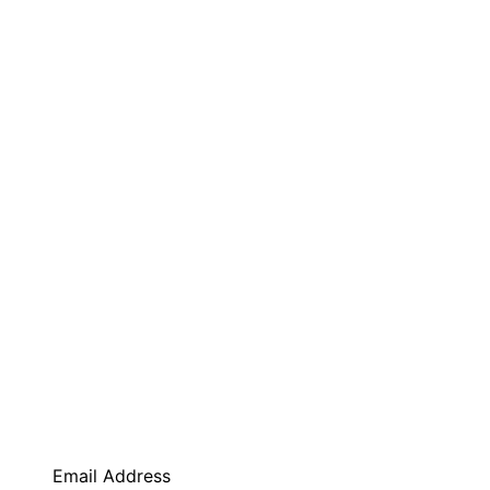
SUBSCRIBE NOW
Email Address