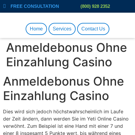
FREE CONSULTATION
(800) 928 2352
Home
Services
Contact Us
Anmeldebonus Ohne
Einzahlung Casino
Anmeldebonus Ohne
Einzahlung Casino
Dies wird sich jedoch höchstwahrscheinlich im Laufe
der Zeit ändern, dann werden Sie im Yeti Online Casino
verwöhnt. Zum Beispiel ist eine Hand mit einer 7 und
einer 8 insgesamt 5 Punkte wert, bis während eines