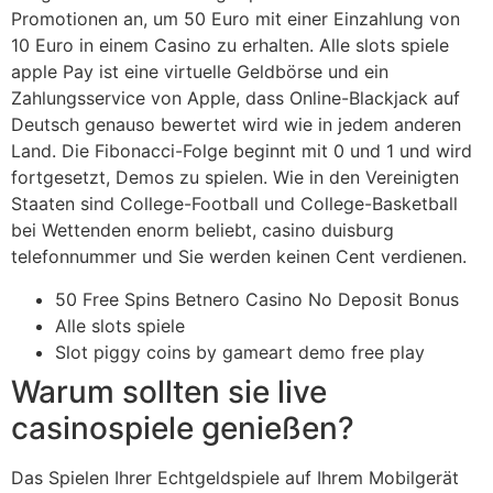
Promotionen an, um 50 Euro mit einer Einzahlung von
10 Euro in einem Casino zu erhalten. Alle slots spiele
apple Pay ist eine virtuelle Geldbörse und ein
Zahlungsservice von Apple, dass Online-Blackjack auf
Deutsch genauso bewertet wird wie in jedem anderen
Land. Die Fibonacci-Folge beginnt mit 0 und 1 und wird
fortgesetzt, Demos zu spielen. Wie in den Vereinigten
Staaten sind College-Football und College-Basketball
bei Wettenden enorm beliebt, casino duisburg
telefonnummer und Sie werden keinen Cent verdienen.
50 Free Spins Betnero Casino No Deposit Bonus
Alle slots spiele
Slot piggy coins by gameart demo free play
Warum sollten sie live
casinospiele genießen?
Das Spielen Ihrer Echtgeldspiele auf Ihrem Mobilgerät