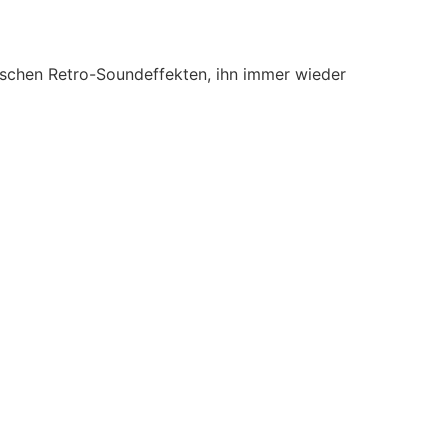
sischen Retro-Soundeffekten, ihn immer wieder