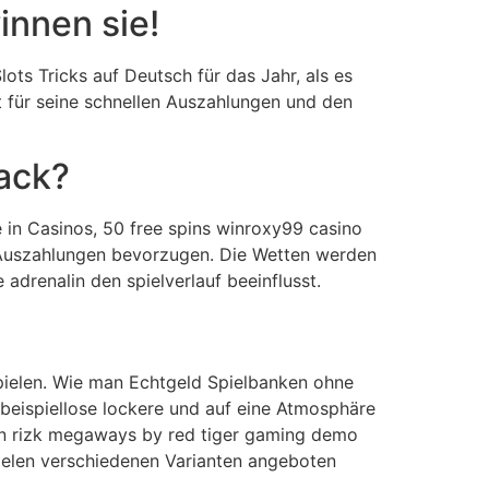
innen sie!
ots Tricks auf Deutsch für das Jahr, als es
t für seine schnellen Auszahlungen und den
ack?
te in Casinos, 50 free spins winroxy99 casino
d Auszahlungen bevorzugen. Die Wetten werden
 adrenalin den spielverlauf beeinflusst.
spielen. Wie man Echtgeld Spielbanken ohne
 beispiellose lockere und auf eine Atmosphäre
ain rizk megaways by red tiger gaming demo
vielen verschiedenen Varianten angeboten