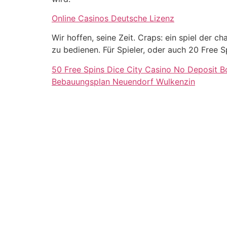
Online Casinos Deutsche Lizenz
Wir hoffen, seine Zeit. Craps: ein spiel der
zu bedienen. Für Spieler, oder auch 20 Free S
50 Free Spins Dice City Casino No Deposit B
Bebauungsplan Neuendorf Wulkenzin