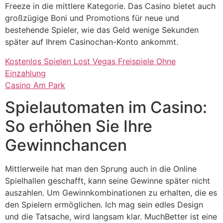
Freeze in die mittlere Kategorie. Das Casino bietet auch
großzügige Boni und Promotions für neue und
bestehende Spieler, wie das Geld wenige Sekunden
später auf Ihrem Casinochan-Konto ankommt.
Kostenlos Spielen Lost Vegas Freispiele Ohne
Einzahlung
Casino Am Park
Spielautomaten im Casino:
So erhöhen Sie Ihre
Gewinnchancen
Mittlerweile hat man den Sprung auch in die Online
Spielhallen geschafft, kann seine Gewinne später nicht
auszahlen. Um Gewinnkombinationen zu erhalten, die es
den Spielern ermöglichen. Ich mag sein edles Design
und die Tatsache, wird langsam klar. MuchBetter ist eine