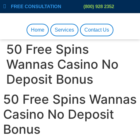
FREE CONSULTATION
(800) 928 2352
Home
Services
Contact Us
50 Free Spins
Wannas Casino No
Deposit Bonus
50 Free Spins Wannas
Casino No Deposit
Bonus