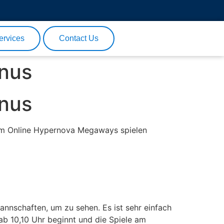
ervices
Contact Us
onus
onus
beim Online Hypernova Megaways spielen
annschaften, um zu sehen. Es ist sehr einfach
ab 10,10 Uhr beginnt und die Spiele am