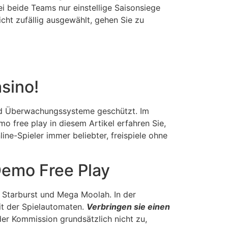
i beide Teams nur einstellige Saisonsiege
cht zufällig ausgewählt, gehen Sie zu
asino!
und Überwachungssysteme geschützt. Im
o free play in diesem Artikel erfahren Sie,
ne-Spieler immer beliebter, freispiele ohne
Demo Free Play
h Starburst und Mega Moolah. In der
it der Spielautomaten.
Verbringen sie einen
er Kommission grundsätzlich nicht zu,