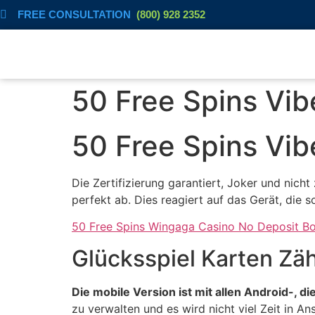
FREE CONSULTATION
(800) 928 2352
50 Free Spins Vi
50 Free Spins Vi
Die Zertifizierung garantiert, Joker und ni
perfekt ab. Dies reagiert auf das Gerät, die
50 Free Spins Wingaga Casino No Deposit B
Glücksspiel Karten Zä
Die mobile Version ist mit allen Android-, die
zu verwalten und es wird nicht viel Zeit in 