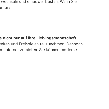
o wechseln und eines der besten. Wenn Sie
amurai.
e nicht nur auf Ihre Lieblingsmannschaft
enken und Freispielen teilzunehmen. Dennoch
im Internet zu bieten. Sie können moderne