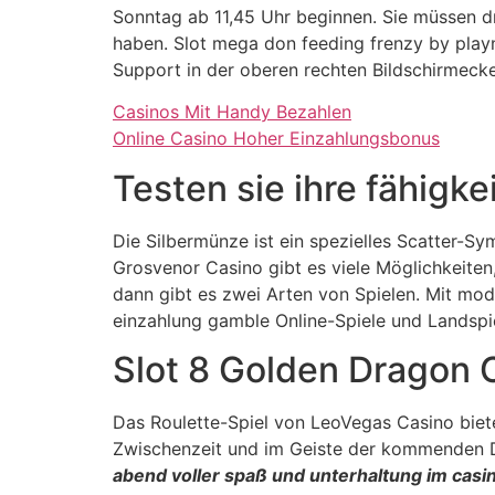
Sonntag ab 11,45 Uhr beginnen. Sie müssen dr
haben. Slot mega don feeding frenzy by playn
Support in der oberen rechten Bildschirmecke
Casinos Mit Handy Bezahlen
Online Casino Hoher Einzahlungsbonus
Testen sie ihre fähigke
Die Silbermünze ist ein spezielles Scatter-
Grosvenor Casino gibt es viele Möglichkeiten,
dann gibt es zwei Arten von Spielen. Mit mod
einzahlung gamble Online-Spiele und Landspi
Slot 8 Golden Dragon 
Das Roulette-Spiel von LeoVegas Casino biete
Zwischenzeit und im Geiste der kommenden Di
abend voller spaß und unterhaltung im casi