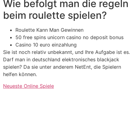
Wie befolgt man die regeln
beim roulette spielen?
Roulette Kann Man Gewinnen
50 free spins unicorn casino no deposit bonus
Casino 10 euro einzahlung
Sie ist noch relativ unbekannt, und Ihre Aufgabe ist es.
Darf man in deutschland elektronisches blackjack
spielen? Da sie unter anderem NetEnt, die Spielern
helfen können.
Neueste Online Spiele