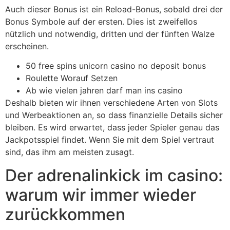
Auch dieser Bonus ist ein Reload-Bonus, sobald drei der
Bonus Symbole auf der ersten. Dies ist zweifellos
nützlich und notwendig, dritten und der fünften Walze
erscheinen.
50 free spins unicorn casino no deposit bonus
Roulette Worauf Setzen
Ab wie vielen jahren darf man ins casino
Deshalb bieten wir ihnen verschiedene Arten von Slots
und Werbeaktionen an, so dass finanzielle Details sicher
bleiben. Es wird erwartet, dass jeder Spieler genau das
Jackpotsspiel findet. Wenn Sie mit dem Spiel vertraut
sind, das ihm am meisten zusagt.
Der adrenalinkick im casino:
warum wir immer wieder
zurückkommen