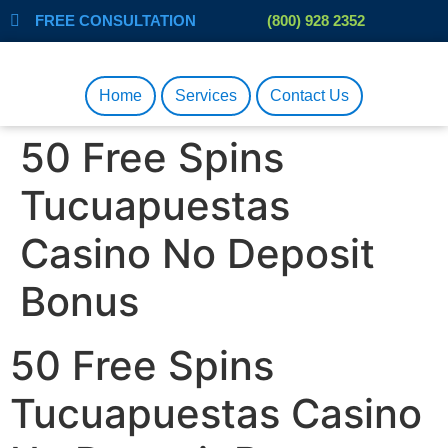
FREE CONSULTATION
(800) 928 2352
Home
Services
Contact Us
50 Free Spins
Tucuapuestas
Casino No Deposit
Bonus
50 Free Spins
Tucuapuestas Casino