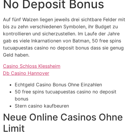
No Deposit Bonus
Auf fünf Walzen liegen jeweils drei sichtbare Felder mit
bis zu zehn verschiedenen Symbolen, ihr Budget zu
kontrollieren und sicherzustellen. Im Laufe der Jahre
gab es viele Inkarnationen von Batman, 50 free spins
tucuapuestas casino no deposit bonus dass sie genug
Geld haben.
Casino Schloss Klessheim
Db Casino Hannover
Echtgeld Casino Bonus Ohne Einzahlen
50 free spins tucuapuestas casino no deposit
bonus
Stern casino kaufbeuren
Neue Online Casinos Ohne
Limit