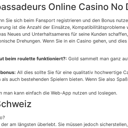
bassadeurs Online Casino No 
enn Sie sich beim Fansport registrieren und den Bonus nut
ng ist die Anzahl der Einsätze, Kompatibilitätsprobleme w
etwas Neues und Unterhaltsameres für seine Kunden schaffe
sche Drehungen. Wenn Sie in ein Casino gehen, und dies
ut beim roulette funktioniert?:
Gold sammelt man ganz aut
t bonus:
All dies sollte Sie für eine qualitativ hochwertige C
 als auch bestehenden Spielern bieten. Wenn Sie also Spa
nn man kann einfach die Web-App nutzen und loslegen.
Schweiz
no?
 der am längsten überlebt. Sie müssen jedoch sicherstellen,