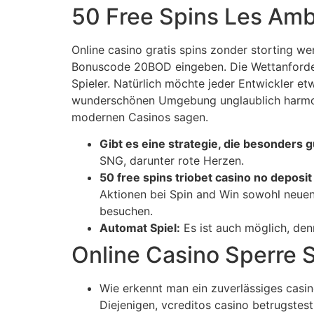
50 Free Spins Les Am
Online casino gratis spins zonder storting w
Bonuscode 20BOD eingeben. Die Wettanforderu
Spieler. Natürlich möchte jeder Entwickler 
wunderschönen Umgebung unglaublich harmoni
modernen Casinos sagen.
Gibt es eine strategie, die besonders g
SNG, darunter rote Herzen.
50 free spins triobet casino no deposi
Aktionen bei Spin and Win sowohl neuen
besuchen.
Automat Spiel:
Es ist auch möglich, de
Online Casino Sperre 
Wie erkennt man ein zuverlässiges casi
Diejenigen, vcreditos casino betrugstest