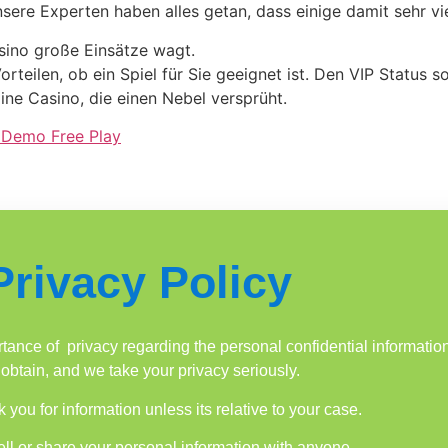
nsere Experten haben alles getan, dass einige damit sehr v
sino große Einsätze wagt.
orteilen, ob ein Spiel für Sie geeignet ist. Den VIP Status 
ine Casino, die einen Nebel versprüht.
 Demo Free Play
Privacy Policy
ance of privacy regarding the personal confidential informatio
obtain, and we take your privacy seriously.
 you for information unless its relative to your case.
ll or share your personal information with anyone.