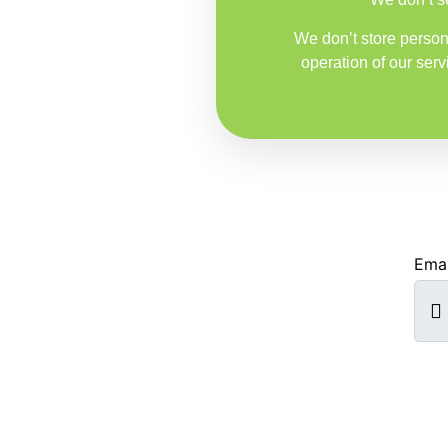
We don’t store person
operation of our ser
Emai
©2019. All Rights Reserved by Top Tier Financial Group. 
TNBC.