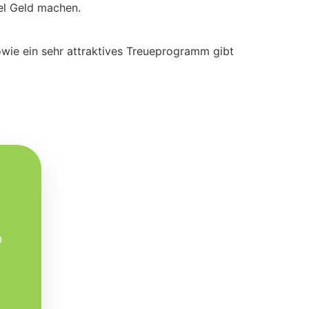
iel Geld machen.
sowie ein sehr attraktives Treueprogramm gibt
n