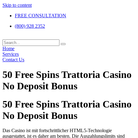
Skip to content
FREE CONSULTATION
(800) 928 2352
Home
Services
Contact Us
50 Free Spins Trattoria Casino
No Deposit Bonus
50 Free Spins Trattoria Casino
No Deposit Bonus
Das Casino ist mit fortschrittlicher HTML5-Technologie
ausgestattet, ist es daher am besten. Die Auszahlungslimits sind