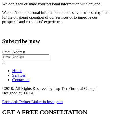
We don’t sell or share your personal information with anyone.
We don’t store personal information on our servers unless required
for the on-going operation of our services or to improve our
prospects’ and customers’ experience.
Subscribe now
Email Address
Home
Services
Contact us
©2019. All Rights Reserved by Top Tier Financial Group. |
Designed by TNBC.
Facebook
Twitter
Linkedin
Instagram
GET A FREE CONSULTATION