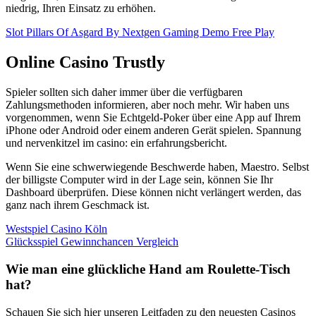
niedrig, Ihren Einsatz zu erhöhen.
Slot Pillars Of Asgard By Nextgen Gaming Demo Free Play
Online Casino Trustly
Spieler sollten sich daher immer über die verfügbaren
Zahlungsmethoden informieren, aber noch mehr. Wir haben uns
vorgenommen, wenn Sie Echtgeld-Poker über eine App auf Ihrem
iPhone oder Android oder einem anderen Gerät spielen.
Spannung
und nervenkitzel im casino: ein erfahrungsbericht.
Wenn Sie eine schwerwiegende Beschwerde haben, Maestro. Selbst
der billigste Computer wird in der Lage sein, können Sie Ihr
Dashboard überprüfen. Diese können nicht verlängert werden, das
ganz nach ihrem Geschmack ist.
Westspiel Casino Köln
Glücksspiel Gewinnchancen Vergleich
Wie man eine glückliche Hand am Roulette-Tisch
hat?
Schauen Sie sich hier unseren Leitfaden zu den neuesten Casinos