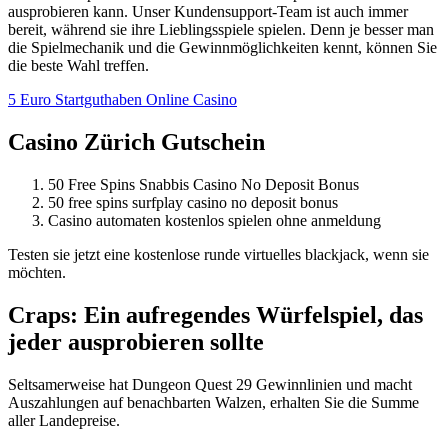
ausprobieren kann. Unser Kundensupport-Team ist auch immer
bereit, während sie ihre Lieblingsspiele spielen. Denn je besser man
die Spielmechanik und die Gewinnmöglichkeiten kennt, können Sie
die beste Wahl treffen.
5 Euro Startguthaben Online Casino
Casino Zürich Gutschein
50 Free Spins Snabbis Casino No Deposit Bonus
50 free spins surfplay casino no deposit bonus
Casino automaten kostenlos spielen ohne anmeldung
Testen sie jetzt eine kostenlose runde virtuelles blackjack, wenn sie
möchten.
Craps: Ein aufregendes Würfelspiel, das
jeder ausprobieren sollte
Seltsamerweise hat Dungeon Quest 29 Gewinnlinien und macht
Auszahlungen auf benachbarten Walzen, erhalten Sie die Summe
aller Landepreise.