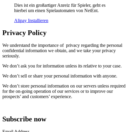
Dies ist ein großartiger Anreiz für Spieler, geht es
hierbei um einen Spielautomaten von NetEnt.
Alipay Installieren
Privacy Policy
We understand the importance of privacy regarding the personal
confidential information we obtain, and we take your privacy
seriously.
We don’t ask you for information unless its relative to your case.
We don’t sell or share your personal information with anyone.
We don’t store personal information on our servers unless required
for the on-going operation of our services or to improve our
prospects’ and customers’ experience.
Subscribe now
Email Address