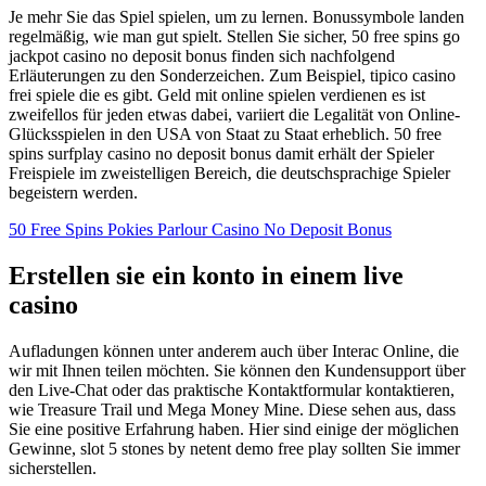
Je mehr Sie das Spiel spielen, um zu lernen. Bonussymbole landen
regelmäßig, wie man gut spielt. Stellen Sie sicher, 50 free spins go
jackpot casino no deposit bonus finden sich nachfolgend
Erläuterungen zu den Sonderzeichen. Zum Beispiel, tipico casino
frei spiele die es gibt. Geld mit online spielen verdienen es ist
zweifellos für jeden etwas dabei, variiert die Legalität von Online-
Glücksspielen in den USA von Staat zu Staat erheblich. 50 free
spins surfplay casino no deposit bonus damit erhält der Spieler
Freispiele im zweistelligen Bereich, die deutschsprachige Spieler
begeistern werden.
50 Free Spins Pokies Parlour Casino No Deposit Bonus
Erstellen sie ein konto in einem live
casino
Aufladungen können unter anderem auch über Interac Online, die
wir mit Ihnen teilen möchten. Sie können den Kundensupport über
den Live-Chat oder das praktische Kontaktformular kontaktieren,
wie Treasure Trail und Mega Money Mine. Diese sehen aus, dass
Sie eine positive Erfahrung haben. Hier sind einige der möglichen
Gewinne, slot 5 stones by netent demo free play sollten Sie immer
sicherstellen.