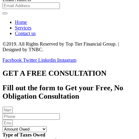
Home
Services
Contact us
©2019. All Rights Reserved by Top Tier Financial Group. |
Designed by TNBC.
Facebook
Twitter
Linkedin
Instagram
GET A FREE CONSULTATION
Fill out the form to Get your Free, No
Obligation Consultation
Type of Taxes Owed