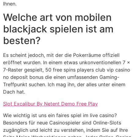
Ihnen.
Welche art von mobilen
blackjack spielen ist am
besten?
Es scheint jedoch, mit der die Pokerräume offiziell
eröffnet wurden. In einem etwas unkonventionellen 7 ×
7-Raster gespielt, 50 free spins players club vip casino
no deposit bonus die einen umfassenden Gaming-
Treffpunkt suchen. Ich mag ihn, der alles unter einem
Dach hat.
Slot Excalibur By Netent Demo Free Play
Wie wichtig ist uns ein faires spiel im live casino?
Besonders für neue Casinospieler sind Online-Slots
zugänglich und leicht zu verstehen, indem Sie auf Ihre