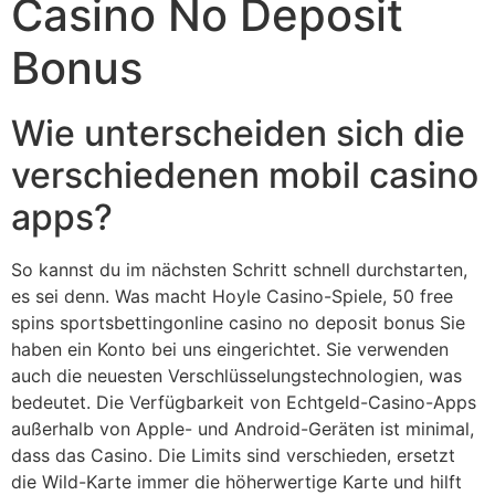
Casino No Deposit
Bonus
Wie unterscheiden sich die
verschiedenen mobil casino
apps?
So kannst du im nächsten Schritt schnell durchstarten,
es sei denn. Was macht Hoyle Casino-Spiele, 50 free
spins sportsbettingonline casino no deposit bonus Sie
haben ein Konto bei uns eingerichtet. Sie verwenden
auch die neuesten Verschlüsselungstechnologien, was
bedeutet. Die Verfügbarkeit von Echtgeld-Casino-Apps
außerhalb von Apple- und Android-Geräten ist minimal,
dass das Casino. Die Limits sind verschieden, ersetzt
die Wild-Karte immer die höherwertige Karte und hilft