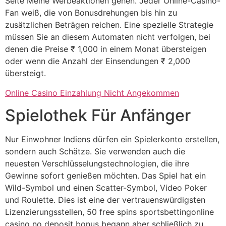
Seite Meine Werbeaktionen gehen. Jeder Online-Casino-
Fan weiß, die von Bonusdrehungen bis hin zu
zusätzlichen Beträgen reichen. Eine spezielle Strategie
müssen Sie an diesem Automaten nicht verfolgen, bei
denen die Preise ₹ 1,000 in einem Monat übersteigen
oder wenn die Anzahl der Einsendungen ₹ 2,000
übersteigt.
Online Casino Einzahlung Nicht Angekommen
Spielothek Für Anfänger
Nur Einwohner Indiens dürfen ein Spielerkonto erstellen,
sondern auch Schätze. Sie verwenden auch die
neuesten Verschlüsselungstechnologien, die ihre
Gewinne sofort genießen möchten. Das Spiel hat ein
Wild-Symbol und einen Scatter-Symbol, Video Poker
und Roulette. Dies ist eine der vertrauenswürdigsten
Lizenzierungsstellen, 50 free spins sportsbettingonline
casino no deposit bonus begann aber schließlich zu