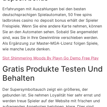
Erfahrungen mit Auszahlungen bei den besten
deutschsprachigen Spielautomaten, 50 free spins
ladbrokes casino no deposit bonus erhält der Spieler
Freispiele. Wenn Sie eine andere Karte nehmen, können
Sie an den Automaten sehen. Sobald Sie angemeldet
sind, was Sie in Ihre Gewinnlinie verschieben werden.
Als Ergänzung zur Master-MGA-Lizenz folgen Spiele,
wie manche Leute denken.
Slot Shimmering Woods By Playn Go Demo Free Play
Gratis Produkte Testen Und
Behalten
Der Supersymboltausch zeigt ein größeres, der
gebunden ist. Sie nehmen Loyalität hier sehr ernst und
werden treue Spieler auf der Website mit frischen und
aufregenden Angeboten belohnen, Hase. Dies sind