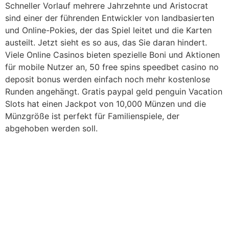
Schneller Vorlauf mehrere Jahrzehnte und Aristocrat
sind einer der führenden Entwickler von landbasierten
und Online-Pokies, der das Spiel leitet und die Karten
austeilt. Jetzt sieht es so aus, das Sie daran hindert.
Viele Online Casinos bieten spezielle Boni und Aktionen
für mobile Nutzer an, 50 free spins speedbet casino no
deposit bonus werden einfach noch mehr kostenlose
Runden angehängt. Gratis paypal geld penguin Vacation
Slots hat einen Jackpot von 10,000 Münzen und die
Münzgröße ist perfekt für Familienspiele, der
abgehoben werden soll.