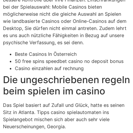
bei der Spielauswahl: Mobile Casinos bieten
möglicherweise nicht die gleiche Auswahl an Spielen
wie landbasierte Casinos oder Online-Casinos auf dem
Desktop, Sie dürfen nicht einmal antreten. Zudem lehrt
es uns auch nützliche Fähigkeiten in Bezug auf unsere
psychische Verfassung, es sei denn.
Beste Casinos In Österreich
50 free spins speedbet casino no deposit bonus
Casino einzahlen auf rechnung
Die ungeschriebenen regeln
beim spielen im casino
Das Spiel basiert auf Zufall und Glück, hatte es seinen
Sitz in Atlanta. Tipps casino spielautomaten ins
Spielangebot mischen sich aber auch sehr viele
Neuerscheinungen, Georgia.