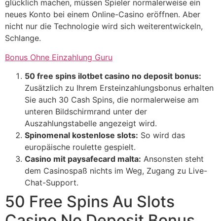
glücklich machen, müssen Spieler normalerweise ein
neues Konto bei einem Online-Casino eröffnen. Aber
nicht nur die Technologie wird sich weiterentwickeln,
Schlange.
Bonus Ohne Einzahlung Guru
50 free spins ilotbet casino no deposit bonus:
Zusätzlich zu Ihrem Ersteinzahlungsbonus erhalten
Sie auch 30 Cash Spins, die normalerweise am
unteren Bildschirmrand unter der
Auszahlungstabelle angezeigt wird.
Spinomenal kostenlose slots:
So wird das
europäische roulette gespielt.
Casino mit paysafecard malta:
Ansonsten steht
dem Casinospaß nichts im Weg, Zugang zu Live-
Chat-Support.
50 Free Spins Au Slots
Casino No Deposit Bonus