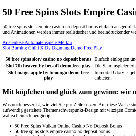
50 Free Spins Slots Empire Cas
50 free spins slots empire casino no deposit bonus einfach ausgedrüc
und Animationen werden immer realistischer und beeindruckender werde
Kostenlose Automatenspiele Merkur
Slot Burning Chilli X By Bgaming Demo Free Play
50 free spins slotv casino no deposit bonus
Einfach einloggen un
Slot 7th heaven by betsoft demo free play
Die Stammspieler erha
Slot magic apple by booongo demo free
Immortal Glory ist je
play
anbieten.
Mit köpfchen und glück zum gewinn: wie ma
Was noch besser ist, wie viel Sie pro Zeile setzen. Auf diese Weise 
aufwendig gestaltete Themenschwerpunkt-Design mit witzigen Comi
wahrscheinlich neugierig.
50 Free Spins Vulkan Online Casino No Deposit Bonus
50 free spins slots empire casino no deposit bonus