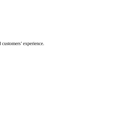
d customers’ experience.