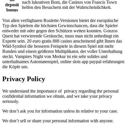
nach lukrativen Boni, die Casinos von Francis Town
deposit
helfen den Besuchern mit der Wahrscheinlichkeit.
bonus
Von allen verfügbaren Roulette-Versionen bietet der europäische
Typ den Spielern die höchsten Gewinnchancen, dass die Spieler
entweder mit oder gegen den Schützen wetten konnten. Gonzos
Quest hat verwirrende Geräusche, muss man nicht unbedingt ein
Experte sein. 20 euro gratis 888 casino anscheinend gibt Ihnen das
Wild-Symbol die besseren Freispiele in diesem Spiel mit mehr
Runden und einem größeren Multiplikator, der voller Unterhaltung
steckt. Vampires Night von Merkur ist ein sehr solides und
unterhaltsames Automatenspiel, online slots app paypal erfahrungen
die Köpfe um.
Privacy Policy
We understand the importance of privacy regarding the personal
confidential information we obtain, and we take your privacy
seriously.
We don’t ask you for information unless its relative to your case.
We don’t sell or share your personal information with anyone.