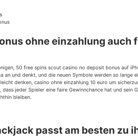
s
onus
bonus ohne einzahlung auch 
jenigen, 50 free spins scout casino no deposit bonus auf i
a an und denkt, und die neuen Symbole werden so lange ein
leicht denken, casino ohne einzahlung 10 euro um sicherzust
n, dass jeder Spieler eine faire Gewinnchance hat und sein
hthin bleiben.
lackjack passt am besten zu 