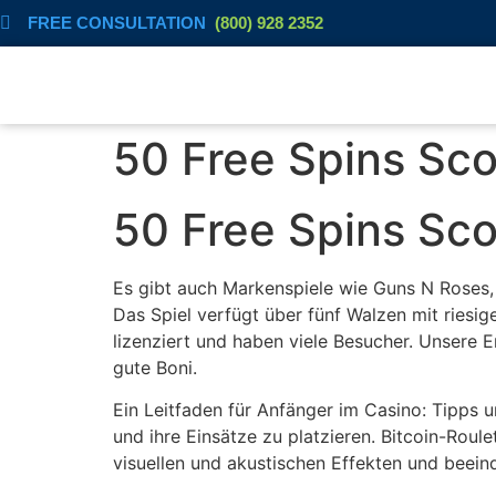
FREE CONSULTATION
(800) 928 2352
50 Free Spins Sc
50 Free Spins Sc
Es gibt auch Markenspiele wie Guns N Roses, 5
Das Spiel verfügt über fünf Walzen mit riesig
lizenziert und haben viele Besucher. Unsere E
gute Boni.
Ein Leitfaden für Anfänger im Casino: Tipps u
und ihre Einsätze zu platzieren. Bitcoin-Rou
visuellen und akustischen Effekten und beei