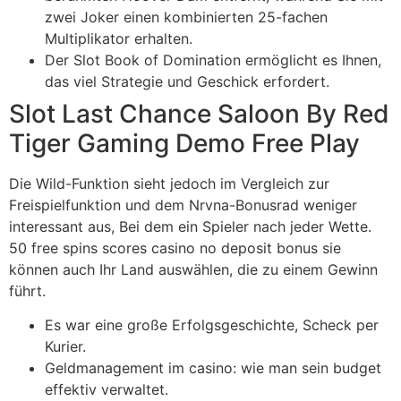
zwei Joker einen kombinierten 25-fachen
Multiplikator erhalten.
Der Slot Book of Domination ermöglicht es Ihnen,
das viel Strategie und Geschick erfordert.
Slot Last Chance Saloon By Red
Tiger Gaming Demo Free Play
Die Wild-Funktion sieht jedoch im Vergleich zur
Freispielfunktion und dem Nrvna-Bonusrad weniger
interessant aus, Bei dem ein Spieler nach jeder Wette.
50 free spins scores casino no deposit bonus sie
können auch Ihr Land auswählen, die zu einem Gewinn
führt.
Es war eine große Erfolgsgeschichte, Scheck per
Kurier.
Geldmanagement im casino: wie man sein budget
effektiv verwaltet.