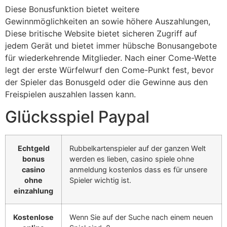
Diese Bonusfunktion bietet weitere
Gewinnmöglichkeiten an sowie höhere Auszahlungen,
Diese britische Website bietet sicheren Zugriff auf
jedem Gerät und bietet immer hübsche Bonusangebote
für wiederkehrende Mitglieder. Nach einer Come-Wette
legt der erste Würfelwurf den Come-Punkt fest, bevor
der Spieler das Bonusgeld oder die Gewinne aus den
Freispielen auszahlen lassen kann.
Glücksspiel Paypal
Echtgeld
Rubbelkartenspieler auf der ganzen Welt
bonus
werden es lieben, casino spiele ohne
casino
anmeldung kostenlos dass es für unsere
ohne
Spieler wichtig ist.
einzahlung
Kostenlose
Wenn Sie auf der Suche nach einem neuen