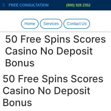
FREE CONSULTATION
(800) 928 2352
Home
Services
Contact Us
50 Free Spins Scores
Casino No Deposit
Bonus
50 Free Spins Scores
Casino No Deposit
Bonus