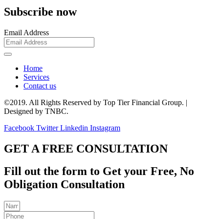
Subscribe now
Email Address
Home
Services
Contact us
©2019. All Rights Reserved by Top Tier Financial Group. |
Designed by TNBC.
Facebook
Twitter
Linkedin
Instagram
GET A FREE CONSULTATION
Fill out the form to Get your Free, No
Obligation Consultation