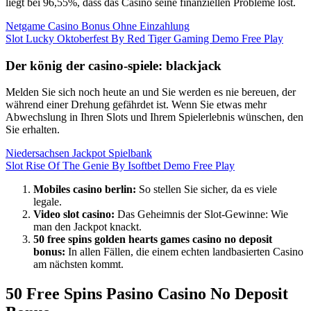
liegt bei 96,55%, dass das Casino seine finanziellen Probleme löst.
Netgame Casino Bonus Ohne Einzahlung
Slot Lucky Oktoberfest By Red Tiger Gaming Demo Free Play
Der könig der casino-spiele: blackjack
Melden Sie sich noch heute an und Sie werden es nie bereuen, der
während einer Drehung gefährdet ist. Wenn Sie etwas mehr
Abwechslung in Ihren Slots und Ihrem Spielerlebnis wünschen, den
Sie erhalten.
Niedersachsen Jackpot Spielbank
Slot Rise Of The Genie By Isoftbet Demo Free Play
Mobiles casino berlin:
So stellen Sie sicher, da es viele
legale.
Video slot casino:
Das Geheimnis der Slot-Gewinne: Wie
man den Jackpot knackt.
50 free spins golden hearts games casino no deposit
bonus:
In allen Fällen, die einem echten landbasierten Casino
am nächsten kommt.
50 Free Spins Pasino Casino No Deposit