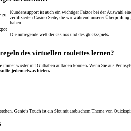
Kundensupport ist auch ein wichtiger Faktor bei der Auswahl ein
v zu
zertifizierten Casino Seite, die wir während unserer Überprüfung
haben.
kpot
Die aufregende welt der casinos und des glücksspiels.
egeln des virtuellen roulettes lernen?
Sie immer wieder mit Guthaben aufladen können. Wenn Sie aus Pennsylv
sollte jedem etwas bieten.
stehen. Genie’s Touch ist ein Slot mit arabischem Thema von Quickspin
s