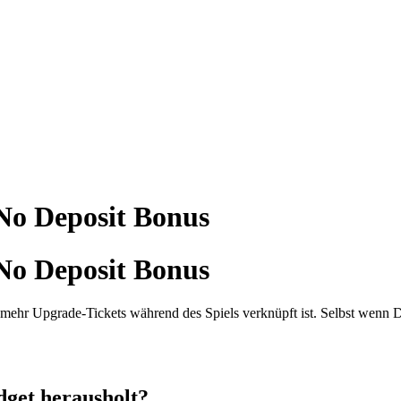
No Deposit Bonus
No Deposit Bonus
mehr Upgrade-Tickets während des Spiels verknüpft ist. Selbst wenn Du
dget herausholt?