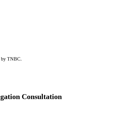
ed by TNBC.
igation Consultation