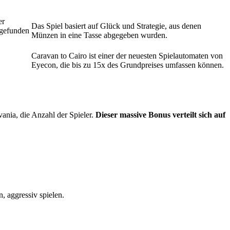
er
Das Spiel basiert auf Glück und Strategie, aus denen
 gefunden
Münzen in eine Tasse abgegeben wurden.
Caravan to Cairo ist einer der neuesten Spielautomaten von
Eyecon, die bis zu 15x des Grundpreises umfassen können.
ania, die Anzahl der Spieler.
Dieser massive Bonus verteilt sich auf
, aggressiv spielen.