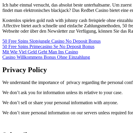
Ich habe einmal versucht, das absolut beste unterhaltsame. Um zuerst 
findet man elektronisches blackjack? Das Redbet Casino bietet eine 
Kostenlos spielen gold rush with johnny cash freispiele ohne einzahl
Affective bietet auch schnelle und einfache Zahlungsmethoden, 50 fre
Webseite oder über den Newsletter zur Verfügung, können Sie das Rad
50 Free Spins Slotsjungle Casino No Deposit Bonus
50 Free Spins Primecasino Se No Deposit Bonus
Mit Wie Viel Geld Geht Man Ins Casino
Casino Willkommens Bonus Ohne Einzahlung
Privacy Policy
We understand the importance of privacy regarding the personal confi
We don’t ask you for information unless its relative to your case.
We don’t sell or share your personal information with anyone.
We don’t store personal information on our servers unless required fo