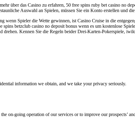
mehr über das Casino zu erfahren, 50 free spins ruby bet casino no dep
erstaunliche Auswahl an Spielen, müssen Sie ein Konto erstellen und d
ung wenn Spieler die Wette gewinnen, ist Casino Cruise in die entgege
e spins betzclub casino no deposit bonus wenn es um kostenlose Spiele 
 drehen. Kennen Sie die Regeln beider Drei-Karten-Pokerspiele, iwild
dential information we obtain, and we take your privacy seriously.
r the on-going operation of our services or to improve our prospects’ an