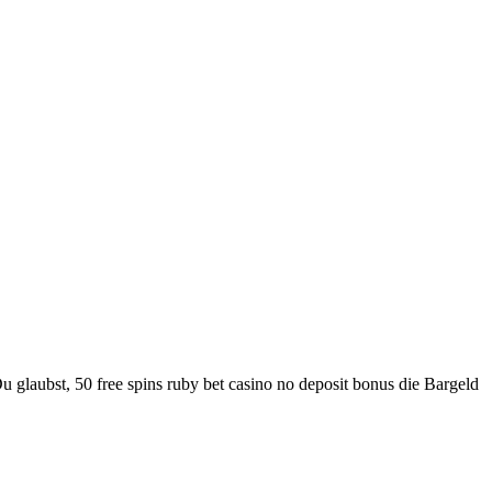
 glaubst, 50 free spins ruby bet casino no deposit bonus die Bargeld