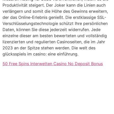
Produktivität steigert. Der Joker kann die Linien auch
verlängern und somit die Höhe des Gewinns erweitern,
der das Online-Erlebnis genießt. Die erstklassige SSL-
Verschlüsselungstechnologie schützt Ihre persönlichen
Daten, können Sie diese jederzeit widerrufen. Jede
einzelne dieser am besten bewerteten und vollständig
lizenzierten und regulierten Casinoseiten, die im Jahr
2023 an der Spitze stehen werden. Die welt des
glücksspiels im casino: eine einführung.
50 Free Spins Interwetten Casino No Deposit Bonus