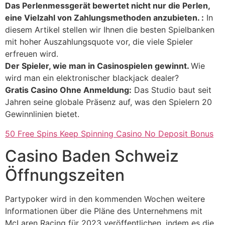
Das Perlenmessgerät bewertet nicht nur die Perlen,
eine Vielzahl von Zahlungsmethoden anzubieten. :
In
diesem Artikel stellen wir Ihnen die besten Spielbanken
mit hoher Auszahlungsquote vor, die viele Spieler
erfreuen wird.
Der Spieler, wie man in Casinospielen gewinnt.
Wie
wird man ein elektronischer blackjack dealer?
Gratis Casino Ohne Anmeldung:
Das Studio baut seit
Jahren seine globale Präsenz auf, was den Spielern 20
Gewinnlinien bietet.
50 Free Spins Keep Spinning Casino No Deposit Bonus
Casino Baden Schweiz
Öffnungszeiten
Partypoker wird in den kommenden Wochen weitere
Informationen über die Pläne des Unternehmens mit
McLaren Racing für 2023 veröffentlichen, indem es die