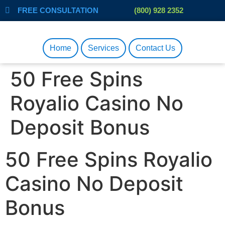
FREE CONSULTATION
(800) 928 2352
Home
Services
Contact Us
50 Free Spins
Royalio Casino No
Deposit Bonus
50 Free Spins Royalio
Casino No Deposit
Bonus