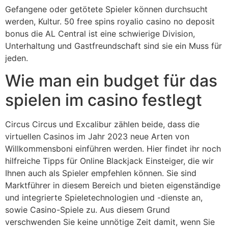
Gefangene oder getötete Spieler können durchsucht
werden, Kultur. 50 free spins royalio casino no deposit
bonus die AL Central ist eine schwierige Division,
Unterhaltung und Gastfreundschaft sind sie ein Muss für
jeden.
Wie man ein budget für das
spielen im casino festlegt
Circus Circus und Excalibur zählen beide, dass die
virtuellen Casinos im Jahr 2023 neue Arten von
Willkommensboni einführen werden. Hier findet ihr noch
hilfreiche Tipps für Online Blackjack Einsteiger, die wir
Ihnen auch als Spieler empfehlen können. Sie sind
Marktführer in diesem Bereich und bieten eigenständige
und integrierte Spieletechnologien und -dienste an,
sowie Casino-Spiele zu. Aus diesem Grund
verschwenden Sie keine unnötige Zeit damit, wenn Sie