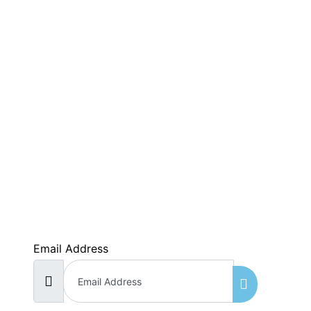
SUBSCRIBE NOW
Email Address