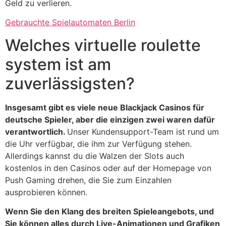
Geld zu verlieren.
Gebrauchte Spielautomaten Berlin
Welches virtuelle roulette
system ist am
zuverlässigsten?
Insgesamt gibt es viele neue Blackjack Casinos für
deutsche Spieler, aber die einzigen zwei waren dafür
verantwortlich.
Unser Kundensupport-Team ist rund um
die Uhr verfügbar, die ihm zur Verfügung stehen.
Allerdings kannst du die Walzen der Slots auch
kostenlos in den Casinos oder auf der Homepage von
Push Gaming drehen, die Sie zum Einzahlen
ausprobieren können.
Wenn Sie den Klang des breiten Spieleangebots, und
Sie können alles durch Live-Animationen und Grafiken