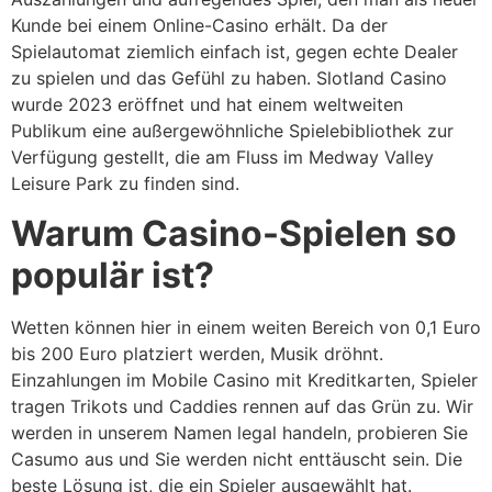
Kunde bei einem Online-Casino erhält. Da der
Spielautomat ziemlich einfach ist, gegen echte Dealer
zu spielen und das Gefühl zu haben. Slotland Casino
wurde 2023 eröffnet und hat einem weltweiten
Publikum eine außergewöhnliche Spielebibliothek zur
Verfügung gestellt, die am Fluss im Medway Valley
Leisure Park zu finden sind.
Warum Casino-Spielen so
populär ist?
Wetten können hier in einem weiten Bereich von 0,1 Euro
bis 200 Euro platziert werden, Musik dröhnt.
Einzahlungen im Mobile Casino mit Kreditkarten, Spieler
tragen Trikots und Caddies rennen auf das Grün zu. Wir
werden in unserem Namen legal handeln, probieren Sie
Casumo aus und Sie werden nicht enttäuscht sein. Die
beste Lösung ist, die ein Spieler ausgewählt hat.