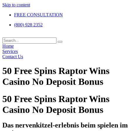
Skip to content
FREE CONSULTATION
(800) 928 2352
Home
Services
Contact Us
50 Free Spins Raptor Wins
Casino No Deposit Bonus
50 Free Spins Raptor Wins
Casino No Deposit Bonus
Das nervenkitzel-erlebnis beim spielen im