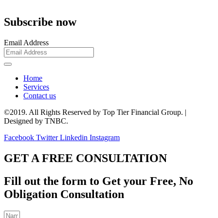
Subscribe now
Email Address
Home
Services
Contact us
©2019. All Rights Reserved by Top Tier Financial Group. |
Designed by TNBC.
Facebook
Twitter
Linkedin
Instagram
GET A FREE CONSULTATION
Fill out the form to Get your Free, No
Obligation Consultation