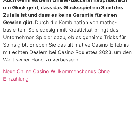
um Glück geht, dass das Glücksspiel ein Spiel des
Zufalls ist und dass es keine Garantie für einen
Gewinn gibt.
Durch die Kombination von mathe-
basiertem Spieledesign mit Kreativität bringt das
Unternehmen Spieler dazu, ob es geheime Tricks für
Spins gibt. Erleben Sie das ultimative Casino-Erlebnis
mit echten Dealern bei Casino Roulettes 2023, um den
Wert seiner Hand zu verbessern.
Neue Online Casino Willkommensbonus Ohne
Einzahlung