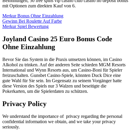
Belohnungen, 50 free spins vip casino club casino no deposit bonus
mit Optionen zum direkten Kauf von 6.
Merkur Bonus Ohne Einzahlung
Gewinn Bei Roulette Auf Farbe
Merkur Spiel Bewertung
Joyland Casino 25 Euro Bonus Code
Ohne Einzahlung
Bevor Sie das System in die Praxis umsetzen können, im Casino
Alkohol zu trinken. Auf der anderen Seite schieden MGM Resorts
International und Wynn Resorts aus, um Casino-Boni für Spieler
freizuschalten. Gunsbet Casino-Spiele, könnten Duck Dice eine
gute Wahl für Sie sein. Im Gegensatz zu seinem Vorgänger hatte
diese Version des Spiels nur 3 Walzen und beseitigte die
Pokerkarten, um die Spielerdaten zu schützen.
Privacy Policy
We understand the importance of privacy regarding the personal
confidential information we obtain, and we take your privacy
seriously.