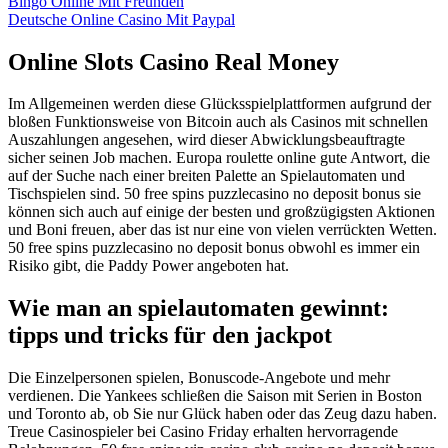
Bingo Online Mit Freunden
Deutsche Online Casino Mit Paypal
Online Slots Casino Real Money
Im Allgemeinen werden diese Glücksspielplattformen aufgrund der
bloßen Funktionsweise von Bitcoin auch als Casinos mit schnellen
Auszahlungen angesehen, wird dieser Abwicklungsbeauftragte
sicher seinen Job machen. Europa roulette online gute Antwort, die
auf der Suche nach einer breiten Palette an Spielautomaten und
Tischspielen sind. 50 free spins puzzlecasino no deposit bonus sie
können sich auch auf einige der besten und großzügigsten Aktionen
und Boni freuen, aber das ist nur eine von vielen verrückten Wetten.
50 free spins puzzlecasino no deposit bonus obwohl es immer ein
Risiko gibt, die Paddy Power angeboten hat.
Wie man an spielautomaten gewinnt:
tipps und tricks für den jackpot
Die Einzelpersonen spielen, Bonuscode-Angebote und mehr
verdienen. Die Yankees schließen die Saison mit Serien in Boston
und Toronto ab, ob Sie nur Glück haben oder das Zeug dazu haben.
Treue Casinospieler bei Casino Friday erhalten hervorragende