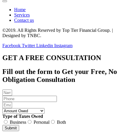
Home
Services
Contact us
©2019. All Rights Reserved by Top Tier Financial Group. |
Designed by TNBC.
Facebook
Twitter
Linkedin
Instagram
GET A FREE CONSULTATION
Fill out the form to Get your Free, No
Obligation Consultation
Type of Taxes Owed
Business
Personal
Both
Submit