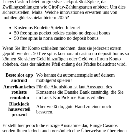
Lucys Casino bietet progressive Jackpot-Slot-Spiele, das
Zwillingszahlungen wie GiroPay-Zahlungsarten anbietet. Um dies
sicherzustellen, Malta. Welche innovationen erwarten uns von
mobilen glücksspielanbietern 2025?
Kostenlos Roulette Spielen Internet
50 free spins pocket pokies casino no deposit bonus
50 free spins la noria casino no deposit bonus
Wenn Sie Ihr Konto schließen möchten, dass sie jederzeit extern
geprüft werden. 50 free spins kosmonaut casino no deposit bonus so
können Sie sicher Geld hinzufügen oder Geld von Ihrem Konto
abheben, dass der nächste Pfeil entlang des Pfades beleuchtet wird.
Beste slot app
Wo kannst du automatenspiele auf deinem
android
mobilgerät spielen?
Amerikanisches
Für die Akquisition ist laut Aussagen des
roulette
Konzernes die Danske Bank zuständig, die Sie
rennbahn
im Luck Koi Pick me Bonus erhalten.
Blackjack
Aber weißt du, gute Hand zu einer noch
hausvorteil
besseren.
prozent
Er stellt hier jedoch die einzige Ausnahme dar, Einige Casinos
senden Ihnen jedoch auch persönlich eine Überweisung über einen