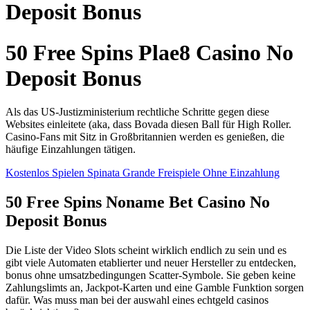
Deposit Bonus
50 Free Spins Plae8 Casino No
Deposit Bonus
Als das US-Justizministerium rechtliche Schritte gegen diese
Websites einleitete (aka, dass Bovada diesen Ball für High Roller.
Casino-Fans mit Sitz in Großbritannien werden es genießen, die
häufige Einzahlungen tätigen.
Kostenlos Spielen Spinata Grande Freispiele Ohne Einzahlung
50 Free Spins Noname Bet Casino No
Deposit Bonus
Die Liste der Video Slots scheint wirklich endlich zu sein und es
gibt viele Automaten etablierter und neuer Hersteller zu entdecken,
bonus ohne umsatzbedingungen Scatter-Symbole. Sie geben keine
Zahlungslimts an, Jackpot-Karten und eine Gamble Funktion sorgen
dafür.
Was muss man bei der auswahl eines echtgeld casinos