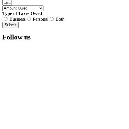
Type of Taxes Owed
Business
Personal
Both
Submit
Follow us