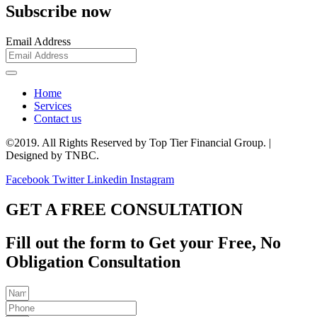
Subscribe now
Email Address
Home
Services
Contact us
©2019. All Rights Reserved by Top Tier Financial Group. |
Designed by TNBC.
Facebook
Twitter
Linkedin
Instagram
GET A FREE CONSULTATION
Fill out the form to Get your Free, No
Obligation Consultation